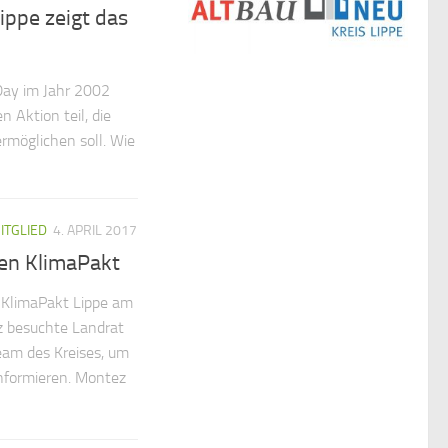
ippe zeigt das
 Day im Jahr 2002
 Aktion teil, die
rmöglichen soll. Wie
ITGLIED
4. APRIL 2017
en KlimaPakt
 KlimaPakt Lippe am
 besuchte Landrat
am des Kreises, um
informieren. Montez