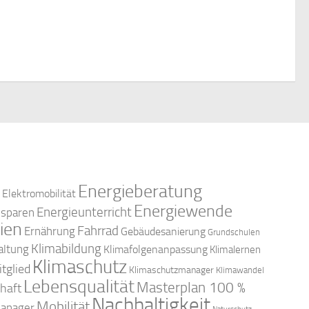
Energieberatung
Elektromobilität
Energiewende
Energieunterricht
esparen
ien
Fahrrad
Ernährung
Gebäudesanierung
Grundschulen
Klimabildung
altung
Klimafolgenanpassung
Klimalernen
Klimaschutz
tglied
Klimaschutzmanager
Klimawandel
Lebensqualität
Masterplan 100 %
haft
Nachhaltigkeit
Mobilität
anager