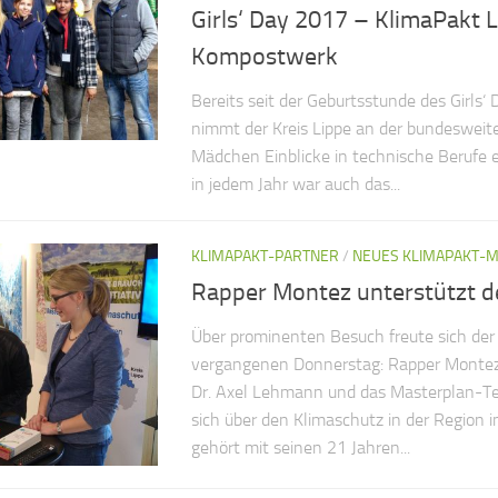
Girls‘ Day 2017 – KlimaPakt L
Kompostwerk
Bereits seit der Geburtsstunde des Girls‘
nimmt der Kreis Lippe an der bundesweiten
Mädchen Einblicke in technische Berufe e
in jedem Jahr war auch das...
KLIMAPAKT-PARTNER
/
NEUES KLIMAPAKT-M
Rapper Montez unterstützt d
Über prominenten Besuch freute sich der
vergangenen Donnerstag: Rapper Montez
Dr. Axel Lehmann und das Masterplan-Te
sich über den Klimaschutz in der Region 
gehört mit seinen 21 Jahren...