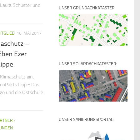
Laura Schuster und
UNSER GRÜNDACHKATASTER
ITGLIED
16. MAI 2017
maschutz –
Eben Ezer
Lippe
UNSER SOLARDACHKATASTER:
 Klimaschutz ein,
limaPakts Lippe: Das
o und die Ostschule
UNSER SANIERUNGSPORTAL:
ARTNER
/
UNGEN