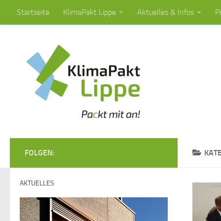
Startseite
KlimaPakt Lippe
Aktuelles & Infos
P
Zum Inhalt springen
FOLGEN:
KAT
AKTUELLES