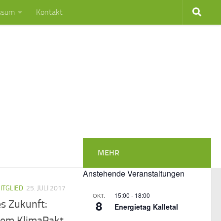
ssum
Kontakt
MEHR
Anstehende Veranstaltungen
ITGLIED
25. JULI 2017
15:00
-
18:00
OKT.
8
s Zukunft:
Energietag Kalletal
 dem KlimaPakt