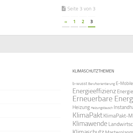
Seite 3 von 3
«
1
2
3
KLIMASCHUTZTHEMEN
E-Mobile
b-wusst
Berufsorientierung
Energieeffizienz
Energi
Erneuerbare Energ
Instandh
Heizung
Heizungstausch
KlimaPakt
KlimaPakt-Mi
Klimawende
Landwirtsc
Klimaschutz
Masterplanm