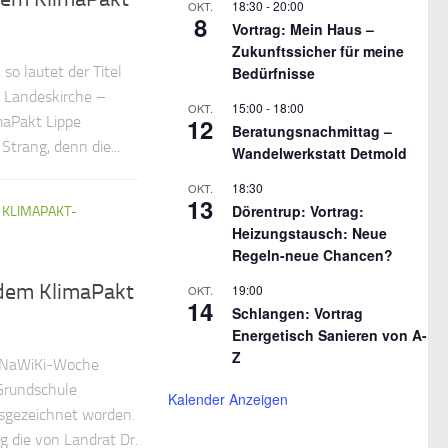
18:30
-
20:00
OKT.
8
Vortrag: Mein Haus –
Zukunftssicher für meine
so lautet der Titel
Bedürfnisse
 Landeskirche –
15:00
-
18:00
OKT.
12
maPakt Lippe
Beratungsnachmittag –
Strang, denn die...
Wandelwerkstatt Detmold
18:30
OKT.
13
Dörentrup: Vortrag:
/
KLIMAPAKT-
Heizungstausch: Neue
Regeln-neue Chancen?
 dem KlimaPakt
19:00
OKT.
14
Schlangen: Vortrag
Energetisch Sanieren von A-
Z
r NaWiKi-Woche
 Grundschule
Kalender Anzeigen
usgezeichnet worden.
g die von Landrat Dr.