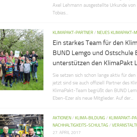
Axel Lehmann ausgestellte Urkunde von 
Tobias...
KLIMAPAKT-PARTNER
/
NEUES KLIMAPAKT-M
Ein starkes Team für den Kli
BUND Lemgo und Ostschule 
unterstützen den KlimaPakt 
Sie setzen sich schon lange aktiv für den
jetzt sind sie auch offiziell Partner des K
KlimaPakt-Team begrüßt den BUND Lemg
Eben-Ezer als neue Mitglieder. Auf der...
AKTIONEN
/
KLIMA-BILDUNG
/
KLIMAPAKT-P
NACHHALTIGKEITS-SCHULTAG
/
VERANSTALT
27. APRIL 2017