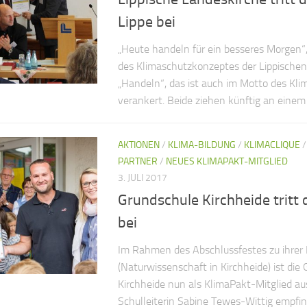
Lippe bei
„Heute handeln für ein besseres Morgen“, 
des Klimaschutzkonzeptes der Lippischen
„Handeln“, das ist auch im Motto des Kli
verankert. Beide ziehen künftig an einem 
AKTIONEN
/
KLIMA-BILDUNG
/
KLIMACLIQUE
PARTNER
/
NEUES KLIMAPAKT-MITGLIED
3. JULI 2017
Grundschule Kirchheide tritt
bei
Im Rahmen des Abschlussfestes zu ihre
(Naturwissenschaft in Kirchheide) ist die
Kirchheide nun als KlimaPakt-Mitglied a
Schulleiterin Sabine Tewes-Wittig empfin