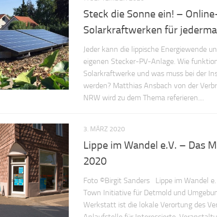
Steck die Sonne ein! – Online
Solarkraftwerken für jederm
Jeder kann die lippische Energiewende unt
eigenen Stecker-PV-Anlage. Wie funktion
Solarkraftwerke und was muss bei der Ins
werden? Matthias Ansbach von der Verbr
NRW wird zu dem Thema referieren....
3. MÄRZ 2020
Lippe im Wandel e.V. – Das
2020
Foto ©Birgit Sanders Lippe im Wandel e. V
Town Initiative für Detmold und Umgebu
Werkstatt ist die lokale Verortung des Vere
Anlaufstelle für Interessierte, Veranstalt