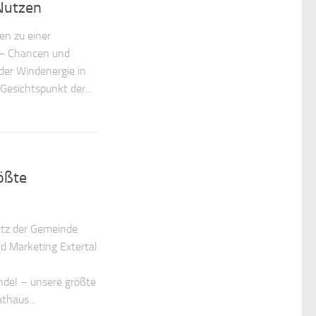
Nutzen
ten zu einer
 – Chancen und
der Windenergie in
Gesichtspunkt der...
ößte
utz der Gemeinde
nd Marketing Extertal
ndel – unsere größte
thaus...