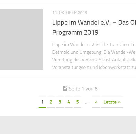
11. OKTOBER 2019
Lippe im Wandel e.V. – Das O
Programm 2019
Lippe im Wandel e. V. ist die Transition To
Detmold und Umgebung. Die Wandel-Werks
Verortung des Vereins. Sie ist Anlaufstelle
Veranstaltungsort und Ideenwerkstatt zugle
Seite 1 von 6
1
2
3
4
5
...
»
Letzte »