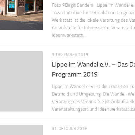
Foto ©Birgit Sanders Lippe im Wandel e. V
Town Initiative für Detmold und Umgebu
Werkstatt ist die lokale Verortung des Vere
Anlaufstelle für Interessierte, Veranstalt
Ideenwerkstatt...
3. DEZEMBER 2019
Lippe im Wandel e.V. – Das 
Programm 2019
Lippe im Wandel e. V. ist die Transition To
Detmold und Umgebung. Die Wandel-Werks
Verortung des Vereins. Sie ist Anlaufstelle
Veranstaltungsort und Ideenwerkstatt zugle
31. OKTOBER 2019