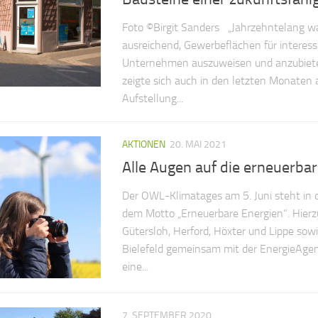
Foto ©Birgit Sanders „Jahrzehntelang 
ausreichend, Gewerbeflächen für interess
Unternehmen auszuweisen und anzubiete
zeigte sich auch in den letzten Monaten a
Aufstellung...
AKTIONEN
20. MAI 2021
Alle Augen auf die erneuerba
Der OWL-Klimatages am 5. Juni steht in 
dem Motto „Erneuerbare Energien“. Hierz
Gütersloh, Herford, Höxter und Lippe sowie
Bielefeld gemeinsam mit der EnergieAge
eine...
7. SEPTEMBER 2020