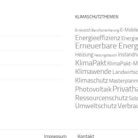
KLIMASCHUTZTHEMEN
E-Mobile
b-wusst
Berufsorientierung
Energieeffizienz
Energi
Erneuerbare Energ
Instandh
Heizung
Heizungstausch
KlimaPakt
KlimaPakt-Mi
Klimawende
Landwirtsc
Klimaschutz
Masterplanm
Privath
Photovoltaik
Ressourcenschutz
Sol
Umweltschutz
Verbra
Impressum
Kontakt