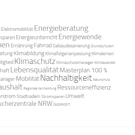
Energieberatung
Elektromobilität
Energiewende
Energieunterricht
esparen
ien
Fahrrad
Ernährung
Gebäudesanierung
Grundschulen
Klimabildung
altung
Klimafolgenanpassung
Klimalernen
Klimaschutz
tglied
Klimaschutzmanager
Klimawandel
Lebensqualität
Masterplan 100 %
haft
Nachhaltigkeit
Mobilität
anager
Naturschutz
aushalt
Ressourceneffizienz
Regionale Vermarktung
arstrom
Umwelt
Stadtradeln
Stromsparen
ucherzentrale NRW
ÖKOPROFIT