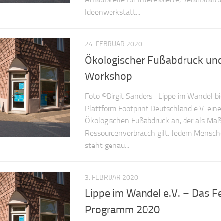
Ideenwerkstatt...
24. FEBRUAR 2020
Ökologischer Fußabdruck un
Workshop
Foto ©Birgit Sanders Lippe im Wandel b
Plattform Footprint Deutschland e.V. ei
Ökologischen Fußabdruck an, der als Maß
Ressourcenverbrauch gilt. Jedem Mensch
steht genau...
3. FEBRUAR 2020
Lippe im Wandel e.V. – Das F
Programm 2020