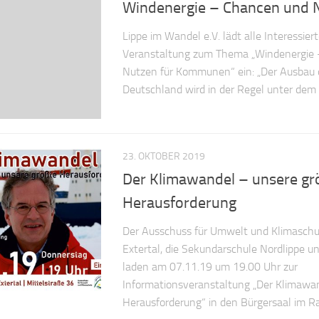
Windenergie – Chancen und 
Lippe im Wandel e.V. lädt alle Interessier
Veranstaltung zum Thema „Windenergie
Nutzen für Kommunen“ ein: „Der Ausbau 
Deutschland wird in der Regel unter dem 
23. OKTOBER 2019
Der Klimawandel – unsere gr
Herausforderung
Der Ausschuss für Umwelt und Klimasch
Extertal, die Sekundarschule Nordlippe u
laden am 07.11.19 um 19.00 Uhr zur
Informationsveranstaltung „Der Klimawa
Herausforderung“ in den Bürgersaal im Ra