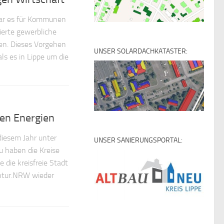
war es für Kommunen
ierte gewerbliche
n. Dieses Vorgehen
UNSER SOLARDACHKATASTER:
ls es in Lippe um die
ren Energien
diesem Jahr unter
UNSER SANIERUNGSPORTAL:
u haben die Kreise
 die kreisfreie Stadt
ntur.NRW wieder