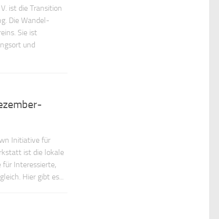
. ist die Transition
ng. Die Wandel-
ins. Sie ist
ungsort und
Dezember-
wn Initiative für
tatt ist die lokale
 für Interessierte,
ich. Hier gibt es...