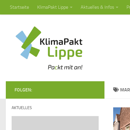
Startseite
KlimaPakt Lippe
Aktuelles & Infos
P
Zum Inhalt springen
FOLGEN:
MAR
AKTUELLES