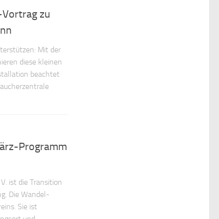
-Vortrag zu
ann
erstützen: Mit der
ieren diese kleinen
tallation beachtet
aucherzentrale
 März-Programm
. ist die Transition
ng. Die Wandel-
ins. Sie ist
ungsort und