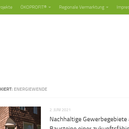
rojekte
ÖKOPROFIT®
Regionale Vermarktung
Impre
KIERT:
ENERGIEWENDE
2. JUNI 2021
Nachhaltige Gewerbegebiete a
Bausteine einer zukunftsfähi