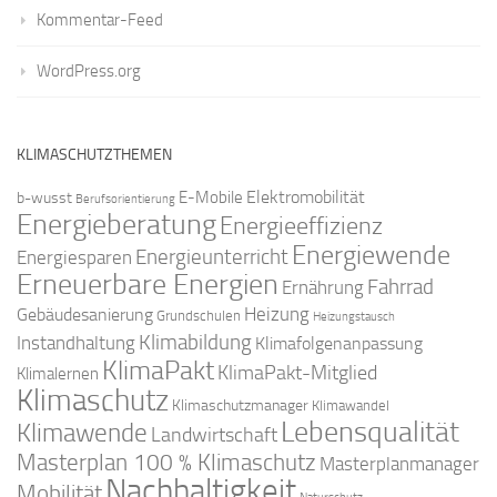
Kommentar-Feed
WordPress.org
KLIMASCHUTZTHEMEN
Elektromobilität
E-Mobile
b-wusst
Berufsorientierung
Energieberatung
Energieeffizienz
Energiewende
Energieunterricht
Energiesparen
Erneuerbare Energien
Fahrrad
Ernährung
Gebäudesanierung
Heizung
Grundschulen
Heizungstausch
Klimabildung
Instandhaltung
Klimafolgenanpassung
KlimaPakt
KlimaPakt-Mitglied
Klimalernen
Klimaschutz
Klimaschutzmanager
Klimawandel
Lebensqualität
Klimawende
Landwirtschaft
Masterplan 100 % Klimaschutz
Masterplanmanager
Nachhaltigkeit
Mobilität