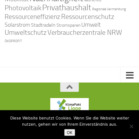
Naturschutz
Privathaushalt
Photovoltaik
Regionale Vermarktung
Ressourcenschutz
Ressourceneffizienz
Solarstrom
Umwelt
Stadtradeln
Stromsparen
Umweltschutz
Verbraucherzentrale NRW
ÖKOPROFIT
Diese Website benutzt Cookies. Wenn Sie die Website weiter
KlimaPakt Lippe © 2015
nutzen, gehen wir von Ihrem Einverständnis aus.
OK