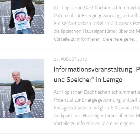
Auf lippischen Dachflächen schlummert e
Potenzial zur Energiegewinnung, aktuell
Kreisgebiet jedoch lediglich 6 % dieses P
die lippischen Hauseigentümer über die M
Vorteile zu informieren, die eine eigene...
27. AUGUST 2019
Informationsveranstaltung „P
und Speicher“ in Lemgo
Auf lippischen Dachflächen schlummert e
Potenzial zur Energiegewinnung, aktuell
Kreisgebiet jedoch lediglich 6 % dieses P
die lippischen Hauseigentümer über die M
Vorteile zu informieren, die eine eigene...