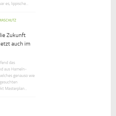
r es, lippische...
IMASCHUTZ
ie Zukunft
etzt auch im
ifend das
end aus Hameln-
elches genauso wie
sgesuchten
kt Masterplan...