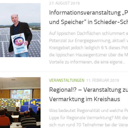
27. AUGUST 2019
Informationsveranstaltung „P
und Speicher“ in Schieder-S
Auf lippischen Dachflächen schlummert e
Potenzial zur Energiegewinnung, aktuell
Kreisgebiet jedoch lediglich 6 % dieses P
die lippischen Hauseigentümer über die M
Vorteile zu informieren, die eine eigene...
VERANSTALTUNGEN
11. FEBRUAR 2019
Regional!? – Veranstaltung zu
Vermarktung im Kreishaus
Was bedeutet Regionalität und welche Pot
Lippe für Regionale Vermarktung? Mit di
sich nun rund 70 Teilnehmer bei der Vera