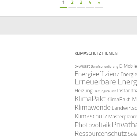
1
2
3
4
»
KLIMASCHUTZTHEMEN
E-Mobile
b-wusst
Berufsorientierung
Energieeffizienz
Energi
Erneuerbare Energ
Instandh
Heizung
Heizungstausch
KlimaPakt
KlimaPakt-Mi
Klimawende
Landwirtsc
Klimaschutz
Masterplanm
Privath
Photovoltaik
Ressourcenschutz
Sol