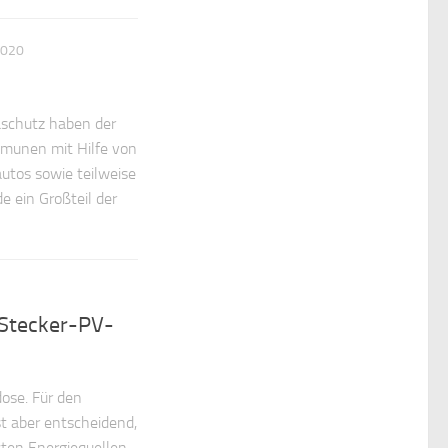
2020
schutz haben der
mmunen mit Hilfe von
utos sowie teilweise
 ein Großteil der
 Stecker-PV-
ose. Für den
t aber entscheidend,
hsten Energiequellen