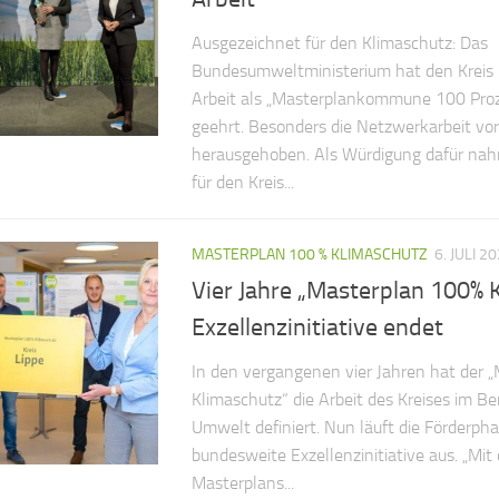
Ausgezeichnet für den Klimaschutz: Das
Bundesumweltministerium hat den Kreis L
Arbeit als „Masterplankommune 100 Pro
geehrt. Besonders die Netzwerkarbeit vo
herausgehoben. Als Würdigung dafür nah
für den Kreis...
MASTERPLAN 100 % KLIMASCHUTZ
6. JULI 2
Vier Jahre „Masterplan 100% 
Exzellenzinitiative endet
In den vergangenen vier Jahren hat der 
Klimaschutz“ die Arbeit des Kreises im Be
Umwelt definiert. Nun läuft die Förderpha
bundesweite Exzellenzinitiative aus. „Mi
Masterplans...