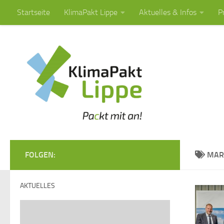
Startseite
KlimaPakt Lippe
Aktuelles & Infos
P
Zum Inhalt springen
FOLGEN:
MAR
AKTUELLES