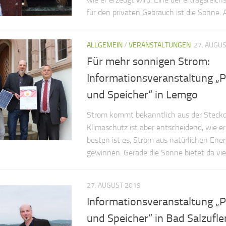
für den privaten Gebrauch ist die Sonne. A
ALLGEMEIN
/
VERANSTALTUNGEN
27. AUGU
Für mehr sonnigen Strom:
Informationsveranstaltung „P
und Speicher“ in Lemgo
Strom kommt bekanntlich aus der Steckd
Klimaschutz ist aber entscheidend, wie er
besten ist es, Strom aus natürlichen Ener
gewinnen. Gerade die Sonne bietet da viel
27. AUGUST 2019
Informationsveranstaltung „P
und Speicher“ in Bad Salzufle