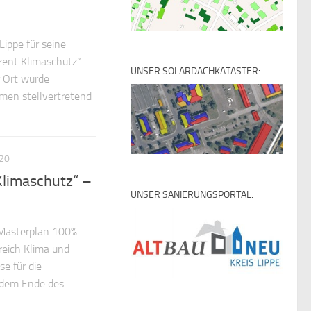
ippe für seine
zent Klimaschutz“
UNSER SOLARDACHKATASTER:
r Ort wurde
men stellvertretend
020
Klimaschutz“ –
UNSER SANIERUNGSPORTAL:
„Masterplan 100%
reich Klima und
se für die
t dem Ende des