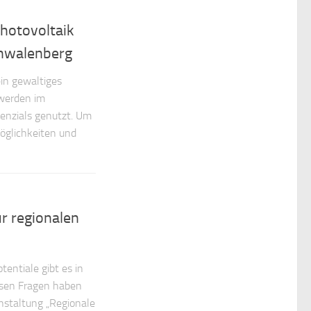
hotovoltaik
chwalenberg
in gewaltiges
 werden im
otenzials genutzt. Um
öglichkeiten und
r regionalen
entiale gibt es in
esen Fragen haben
nstaltung „Regionale