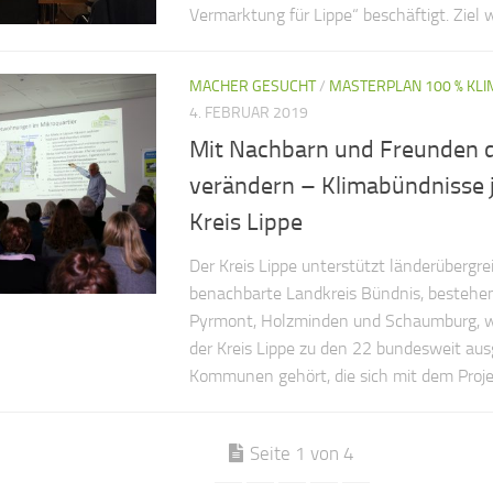
Vermarktung für Lippe“ beschäftigt. Ziel wa
MACHER GESUCHT
/
MASTERPLAN 100 % KL
4. FEBRUAR 2019
Mit Nachbarn und Freunden d
verändern – Klimabündnisse j
Kreis Lippe
Der Kreis Lippe unterstützt länderübergre
benachbarte Landkreis Bündnis, besteh
Pyrmont, Holzminden und Schaumburg, w
der Kreis Lippe zu den 22 bundesweit au
Kommunen gehört, die sich mit dem Proje
Seite 1 von 4