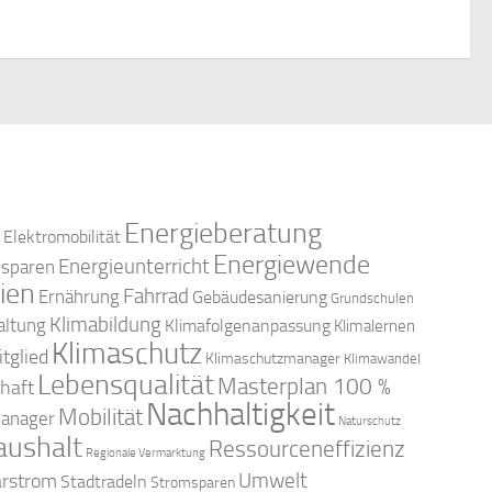
Energieberatung
Elektromobilität
Energiewende
Energieunterricht
esparen
ien
Fahrrad
Ernährung
Gebäudesanierung
Grundschulen
Klimabildung
altung
Klimafolgenanpassung
Klimalernen
Klimaschutz
tglied
Klimaschutzmanager
Klimawandel
Lebensqualität
Masterplan 100 %
haft
Nachhaltigkeit
Mobilität
anager
Naturschutz
aushalt
Ressourceneffizienz
Regionale Vermarktung
arstrom
Umwelt
Stadtradeln
Stromsparen