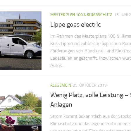
MASTERPLAN 100 % KLIMASCHUTZ
15. JUNI 
Lippe goes electric
Im Rahmen des Masterplans 100 % Klima
Kreis Lippe und zahlreiche lippischen Ko
Förderungen von Bund und Land Elektroa
Ladesäulen angeschafft. Inzwischen wurde
Autos...
ALLGEMEIN
25. OKTOBER 2019
Wenig Platz, volle Leistung –
Anlagen
Strom kommt bekanntlich aus der Steckd
Klimaschutz und das eigene Portmonee is
wie er erzeugt wird. Eine der ertragsreic