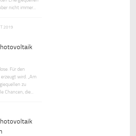
ber nicht immer...
ST 2019
hotovoltaik
ose. Für den
 erzeugt wird. „Am
giequellen zu
e Chancen, die...
hotovoltaik
n