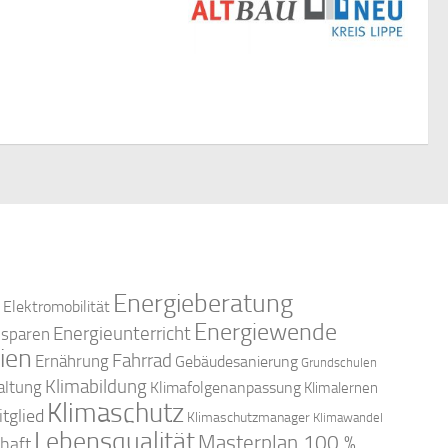
Energieberatung
Elektromobilität
Energiewende
Energieunterricht
esparen
ien
Fahrrad
Ernährung
Gebäudesanierung
Grundschulen
Klimabildung
altung
Klimafolgenanpassung
Klimalernen
Klimaschutz
tglied
Klimaschutzmanager
Klimawandel
Lebensqualität
Masterplan 100 %
haft