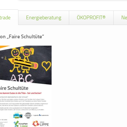
trade
Energieberatung
ÖKOPROFIT®
Ne
ion „Faire Schultüte“