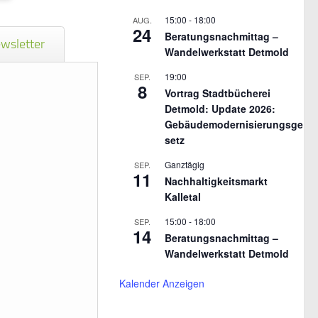
15:00
-
18:00
AUG.
24
Beratungsnachmittag –
wsletter
Wandelwerkstatt Detmold
19:00
SEP.
8
Vortrag Stadtbücherei
Detmold: Update 2026:
Gebäudemodernisierungsge
setz
Ganztägig
SEP.
11
Nachhaltigkeitsmarkt
Kalletal
15:00
-
18:00
SEP.
14
Beratungsnachmittag –
Wandelwerkstatt Detmold
Kalender Anzeigen