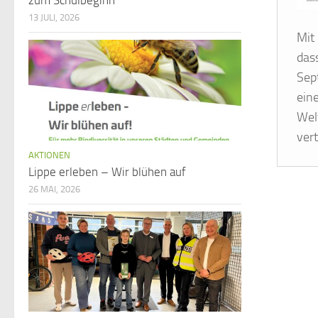
zum Schulbeginn
13 JULI, 2026
Mit
dass
Sep
ein
Wel
vert
AKTIONEN
Lippe erleben – Wir blühen auf
26 MAI, 2026