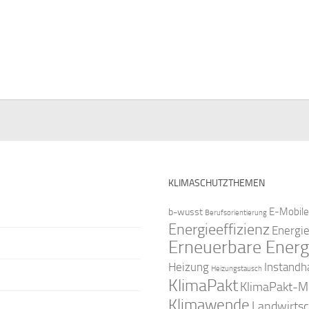
KLIMASCHUTZTHEMEN
E-Mobile
b-wusst
Berufsorientierung
Energieeffizienz
Energi
Erneuerbare Energ
Instandh
Heizung
Heizungstausch
KlimaPakt
KlimaPakt-Mi
Klimawende
Landwirtsc