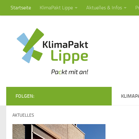
Startseite
KlimaPakt Lippe
Aktuelles & Infos
P
Zum Inhalt springen
FOLGEN:
KLIMAPA
AKTUELLES