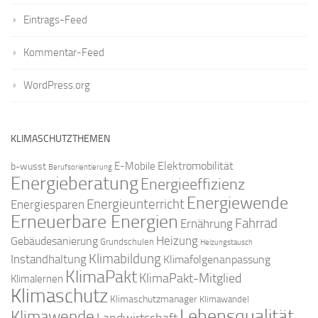
Eintrags-Feed
Kommentar-Feed
WordPress.org
KLIMASCHUTZTHEMEN
Elektromobilität
E-Mobile
b-wusst
Berufsorientierung
Energieberatung
Energieeffizienz
Energiewende
Energieunterricht
Energiesparen
Erneuerbare Energien
Fahrrad
Ernährung
Gebäudesanierung
Heizung
Grundschulen
Heizungstausch
Klimabildung
Instandhaltung
Klimafolgenanpassung
KlimaPakt
KlimaPakt-Mitglied
Klimalernen
Klimaschutz
Klimaschutzmanager
Klimawandel
Lebensqualität
Klimawende
Landwirtschaft