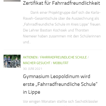
Zertifikat für Fahrradfreundlichkeit
Dank einer Projektgruppe darf sich die Karla-
Raveh-Gesamtschule über die Auszeichnung als
„Fahrradfreundliche Schule im Kreis Lippe“ freuen.
Die Lehrer Bastian Kochsiek und Thorsten
Niemeier haben zusammen mit den Schülerinnen
und...
AKTIONEN
/
FAHRRADFREUNDLICHE SCHULE
/
MACHER GESUCHT
/
MOBILITÄT
30. JUNI 2021
Gymnasium Leopoldinum wird
erste „Fahrradfreundliche Schule“
in Lippe
Vor einigen Monaten stellte sich Sechstklässler