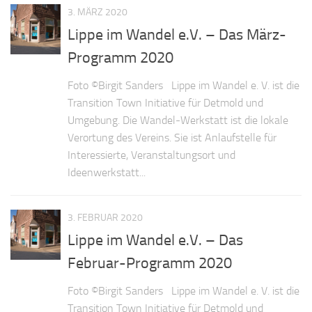
3. MÄRZ 2020
Lippe im Wandel e.V. – Das März-
Programm 2020
Foto ©Birgit Sanders Lippe im Wandel e. V. ist die
Transition Town Initiative für Detmold und
Umgebung. Die Wandel-Werkstatt ist die lokale
Verortung des Vereins. Sie ist Anlaufstelle für
Interessierte, Veranstaltungsort und
Ideenwerkstatt...
3. FEBRUAR 2020
Lippe im Wandel e.V. – Das
Februar-Programm 2020
Foto ©Birgit Sanders Lippe im Wandel e. V. ist die
Transition Town Initiative für Detmold und