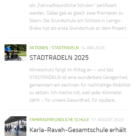
als „Fahrradfreundliche Schulen“ zertifiziert
werden. Dabei gab es gleich zwei Premieren zu
feiern: Die Grundschule am Schloss in Lemgo-
Brake hat als erste Grundschule an dem Projekt...
AKTIONEN
/
STADTRADELN
14. MAI 2025
STADTRADELN 2025
Klimaschutz fängt im Alltag an – und das
STADTRADELN ist eine wunderbare Gelegenheit,
gemeinsam ein zeichnen für nachhaltige Mobilität
zu setzen. Ich mache mit, weil jeder Kilometer
zählt – für unsere Gesundheit, für saubere...
FAHRRADFREUNDLICHE SCHULE
17. AUGUST 2023
Karla-Raveh-Gesamtschule erhält