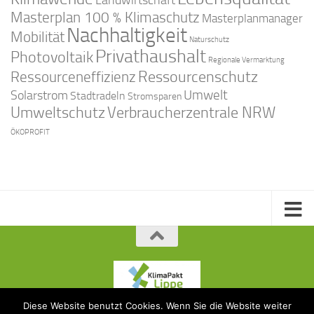
Masterplan 100 % Klimaschutz
Masterplanmanager
Nachhaltigkeit
Mobilität
Naturschutz
Privathaushalt
Photovoltaik
Regionale Vermarktung
Ressourcenschutz
Ressourceneffizienz
Solarstrom
Umwelt
Stadtradeln
Stromsparen
Umweltschutz
Verbraucherzentrale NRW
ÖKOPROFIT
Diese Website benutzt Cookies. Wenn Sie die Website weiter