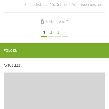
(Friedrichstraße 15, Detmold). Wir freuen uns auf...
Seite 1 von 3
1
2
3
»
FOLGEN:
AKTUELLES