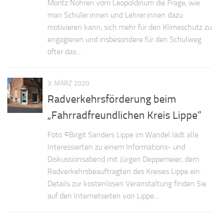
Moritz Nohren vom Leopoldinum die Frage, wie
man Schüler:innen und Lehrer:innen dazu
motivieren kann, sich mehr für den Klimaschutz zu
engagieren und insbesondere für den Schulweg
öfter das...
3. MÄRZ 2020
Radverkehrsförderung beim
„Fahrradfreundlichen Kreis Lippe“
Foto ©Birgit Sanders Lippe im Wandel lädt alle
Interessierten zu einem Informations- und
Diskussionsabend mit Jürgen Deppemeier, dem
Radverkehrsbeauftragten des Kreises Lippe ein.
Details zur kostenlosen Veranstaltung finden Sie
auf den Internetseiten von Lippe...