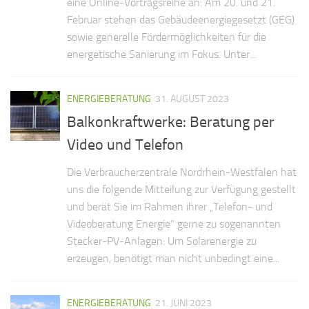
eine Online-Vortragsreihe an: Am 20. und 21.
Februar stehen das Gebäudeenergiegesetzt (GEG)
sowie generelle Fördermöglichkeiten für die
energetische Sanierung im Fokus. Unter...
ENERGIEBERATUNG
31. AUGUST 2023
Balkonkraftwerke: Beratung per
Video und Telefon
Die Verbraucherzentrale Nordrhein-Westfalen hat
uns die folgende Mitteilung zur Verfügung gestellt
und berät Sie im Rahmen ihrer „Telefon- und
Videoberatung Energie“ gerne zu sogenannten
Stecker-PV-Anlagen: Um Solarenergie zu
erzeugen, benötigt man nicht unbedingt eine...
ENERGIEBERATUNG
21. JUNI 2023