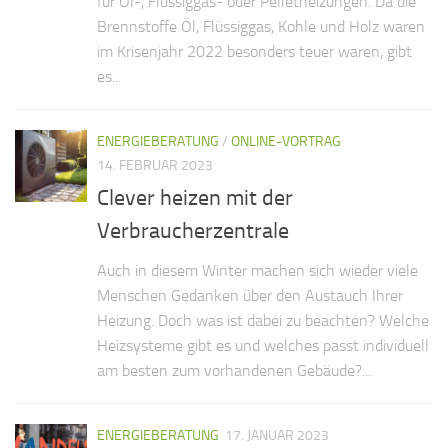
für Öl-, Flüssiggas- oder Pelletheizungen. Da die
Brennstoffe Öl, Flüssiggas, Kohle und Holz waren
im Krisenjahr 2022 besonders teuer waren, gibt
es...
ENERGIEBERATUNG
/
ONLINE-VORTRAG
14. FEBRUAR 2023
Clever heizen mit der
Verbraucherzentrale
Auch in diesem Winter machen sich wieder viele
Menschen Gedanken über den Austauch Ihrer
Heizung. Doch was ist dabei zu beachten? Welche
Heizsysteme gibt es und welches passt individuell
am besten zum vorhandenen Gebäude?...
ENERGIEBERATUNG
17. JANUAR 2023