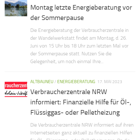
Montag letzte Energieberatung vor
der Sommerpause
Die Energieberatung der Verbraucherzentrale in
der Wandelwerkstatt findet am Montag, d. 26.
Juni von 15 Uhr bis 18 Uhr zum letzten Mal vor
der Sommerpause statt. Nutzen Sie die
Gelegenheit, um noch einmal Ihre...
ALTBAUNEU
/
ENERGIEBERATUNG
17. MAI 2023
Verbraucherzentrale NRW
informiert: Finanzielle Hilfe für Öl-,
Flüssiggas- oder Pelletheizung
Die Verbraucherzentrale NRW informiert auf ihren
Internetseiten ganz aktuell zu finanziellen Hilfen