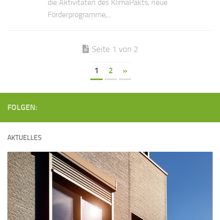
die Aktivitäten des KlimaPakts, neue
Förderprogramme,...
Seite 1 von 2
1
2
»
FOLGEN:
AKTUELLES