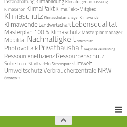
Klimabildung
Instandhaltung
Klimafolgenanpassung
KlimaPakt
KlimaPakt-Mitglied
Klimalernen
Klimaschutz
Klimaschutzmanager
Klimawandel
Lebensqualität
Klimawende
Landwirtschaft
Masterplan 100 % Klimaschutz
Masterplanmanager
Nachhaltigkeit
Mobilität
Naturschutz
Privathaushalt
Photovoltaik
Regionale Vermarktung
Ressourcenschutz
Ressourceneffizienz
Solarstrom
Umwelt
Stadtradeln
Stromsparen
Umweltschutz
Verbraucherzentrale NRW
ÖKOPROFIT