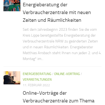
Energieberatung der
Verbraucherzentrale mit neuen
Zeiten und Räumlichkeiten
Seit dem Jahresbeginn 2023 finden Sie die vom
Kreis Lippe bereitgestellte Energieberatung der
Verbraucherzentrale NRW zu geänderten Zeiten
und in neuen Räumlichkeiten: Energieberater
Matthias Ansbach steht Ihnen nun jeden 2. und 4.
Montag* im...
ENERGIEBERATUNG
/
ONLINE-VORTRAG
/
VERANSTALTUNGEN
11. FEBRUAR 2022
Online-Vorträge der
Verbraucherzentrale zum Thema