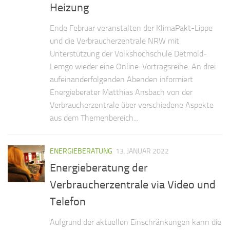
Heizung
Ende Februar veranstalten der KlimaPakt-Lippe
und die Verbraucherzentrale NRW mit
Unterstützung der Volkshochschule Detmold-
Lemgo wieder eine Online-Vortragsreihe. An drei
aufeinanderfolgenden Abenden informiert
Energieberater Matthias Ansbach von der
Verbraucherzentrale über verschiedene Aspekte
aus dem Themenbereich...
ENERGIEBERATUNG
13. JANUAR 2022
Energieberatung der
Verbraucherzentrale via Video und
Telefon
Aufgrund der aktuellen Einschränkungen kann die