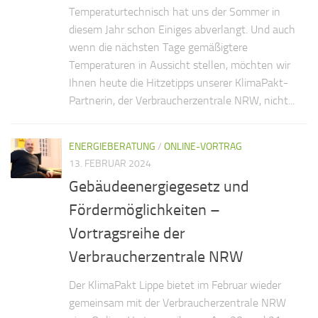
Temperaturtechnisch hat uns der Sommer in
diesem Jahr schon Einiges abverlangt. Und auch
wenn die nächsten Tage gemäßigtere
Temperaturen in Aussicht stellen, möchten wir
Ihnen heute die Hitzetipps unserer KlimaPakt-
Partnerin, der Verbraucherzentrale NRW, nicht...
ENERGIEBERATUNG
/
ONLINE-VORTRAG
13. FEBRUAR 2024
Gebäudeenergiegesetz und
Fördermöglichkeiten –
Vortragsreihe der
Verbraucherzentrale NRW
Der KlimaPakt Lippe bietet im Februar wieder
gemeinsam mit der Verbraucherzentrale NRW