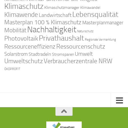
Klimaschutz
Klimaschutzmanager
Klimawandel
Lebensqualität
Klimawende
Landwirtschaft
Masterplan 100 % Klimaschutz
Masterplanmanager
Nachhaltigkeit
Mobilität
Naturschutz
Privathaushalt
Photovoltaik
Regionale Vermarktung
Ressourcenschutz
Ressourceneffizienz
Solarstrom
Umwelt
Stadtradeln
Stromsparen
Umweltschutz
Verbraucherzentrale NRW
ÖKOPROFIT