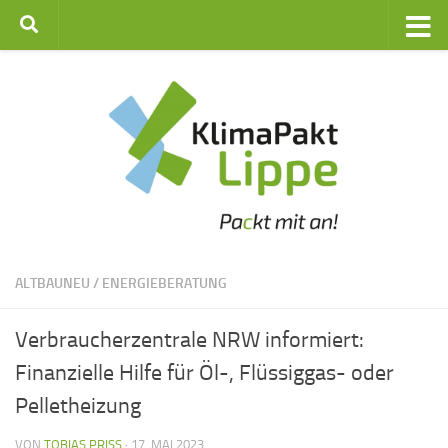
Zum Inhalt springen
ALTBAUNEU
/
ENERGIEBERATUNG
Verbraucherzentrale NRW informiert:
Finanzielle Hilfe für Öl-, Flüssiggas- oder
Pelletheizung
VON
TOBIAS PRISS
·
17. MAI 2023