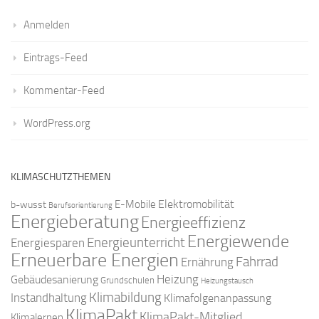
Anmelden
Eintrags-Feed
Kommentar-Feed
WordPress.org
KLIMASCHUTZTHEMEN
Elektromobilität
E-Mobile
b-wusst
Berufsorientierung
Energieberatung
Energieeffizienz
Energiewende
Energieunterricht
Energiesparen
Erneuerbare Energien
Fahrrad
Ernährung
Gebäudesanierung
Heizung
Grundschulen
Heizungstausch
Klimabildung
Instandhaltung
Klimafolgenanpassung
KlimaPakt
KlimaPakt-Mitglied
Klimalernen