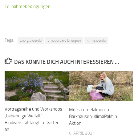
Teilnahmebedingungen
Tags:
Energiewende
Erneuerbare Energien
Klimawende
DAS KÖNNTE DICH AUCH INTERESSIEREN …
Vortragsreihe und Workshops
Müllsammelaktion in
„Lebendige Vielfalt“ –
Barkhausen: KlimaPakt in
Biodiversität fängt im Garten
Aktion
an
6. APRIL 2021