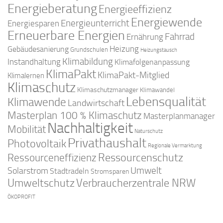
Energieberatung
Energieeffizienz
Energiewende
Energieunterricht
Energiesparen
Erneuerbare Energien
Fahrrad
Ernährung
Gebäudesanierung
Heizung
Grundschulen
Heizungstausch
Klimabildung
Instandhaltung
Klimafolgenanpassung
KlimaPakt
KlimaPakt-Mitglied
Klimalernen
Klimaschutz
Klimaschutzmanager
Klimawandel
Lebensqualität
Klimawende
Landwirtschaft
Masterplan 100 % Klimaschutz
Masterplanmanager
Nachhaltigkeit
Mobilität
Naturschutz
Privathaushalt
Photovoltaik
Regionale Vermarktung
Ressourcenschutz
Ressourceneffizienz
Solarstrom
Umwelt
Stadtradeln
Stromsparen
Umweltschutz
Verbraucherzentrale NRW
ÖKOPROFIT