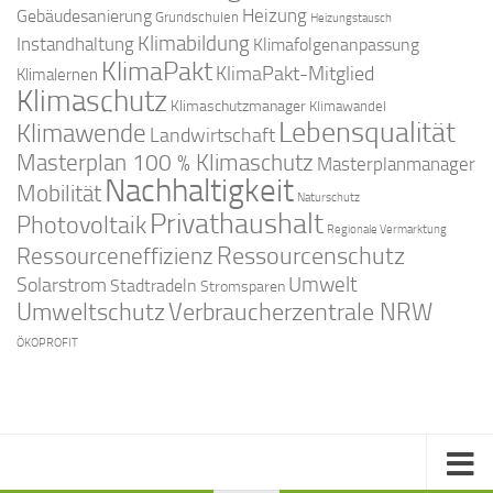
Gebäudesanierung
Heizung
Grundschulen
Heizungstausch
Klimabildung
Instandhaltung
Klimafolgenanpassung
KlimaPakt
KlimaPakt-Mitglied
Klimalernen
Klimaschutz
Klimaschutzmanager
Klimawandel
Lebensqualität
Klimawende
Landwirtschaft
Masterplan 100 % Klimaschutz
Masterplanmanager
Nachhaltigkeit
Mobilität
Naturschutz
Privathaushalt
Photovoltaik
Regionale Vermarktung
Ressourcenschutz
Ressourceneffizienz
Solarstrom
Umwelt
Stadtradeln
Stromsparen
Umweltschutz
Verbraucherzentrale NRW
ÖKOPROFIT