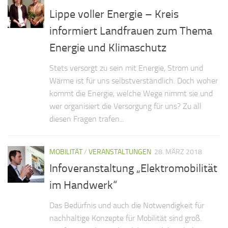
Lippe voller Energie – Kreis
informiert Landfrauen zum Thema
Energie und Klimaschutz
Stets versorgt zu sein mit Energie, Strom und
Wärme ist für uns selbstverständlich. Doch woher
kommt die Energie, welche Wege nimmt sie und
wer organisiert die Versorgung für uns? Zu all
diesen Fragen trafen...
MOBILITÄT
/
VERANSTALTUNGEN
28. MÄRZ 2018
Infoveranstaltung „Elektromobilität
im Handwerk“
Das Bedürfnis und auch die Notwendigkeit für
nachhaltige Konzepte für Mobilität sind groß.