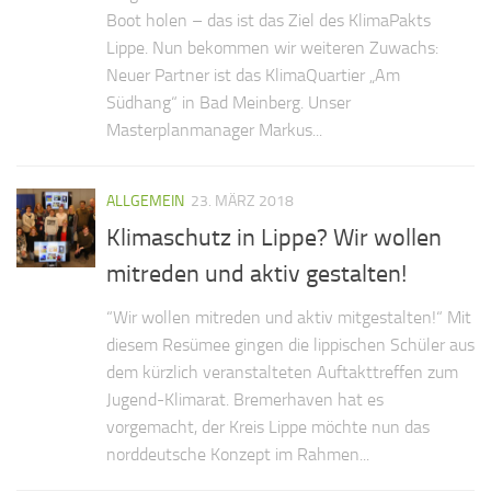
Boot holen – das ist das Ziel des KlimaPakts
Lippe. Nun bekommen wir weiteren Zuwachs:
Neuer Partner ist das KlimaQuartier „Am
Südhang“ in Bad Meinberg. Unser
Masterplanmanager Markus...
ALLGEMEIN
23. MÄRZ 2018
Klimaschutz in Lippe? Wir wollen
mitreden und aktiv gestalten!
“Wir wollen mitreden und aktiv mitgestalten!“ Mit
diesem Resümee gingen die lippischen Schüler aus
dem kürzlich veranstalteten Auftakttreffen zum
Jugend-Klimarat. Bremerhaven hat es
vorgemacht, der Kreis Lippe möchte nun das
norddeutsche Konzept im Rahmen...