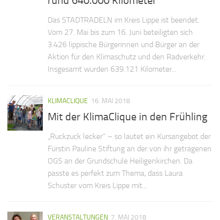
rund 640.000 Kilometer
Das STADTRADELN im Kreis Lippe ist beendet.
Vom 27. Mai bis zum 16. Juni beteiligten sich
3.426 lippische Bürgerinnen und Bürger an der
Aktion für den Klimaschutz und den Radverkehr.
Insgesamt wurden 639.121 Kilometer...
KLIMACLIQUE
16. MAI 2018
Mit der KlimaClique in den Frühling
„Ruckzuck lecker“ – so lautet ein Kursangebot der
Fürstin Pauline Stiftung an der von ihr getragenen
OGS an der Grundschule Heiligenkirchen. Da
passte es perfekt zum Thema, dass Laura
Schuster vom Kreis Lippe mit...
VERANSTALTUNGEN
7. MAI 2018