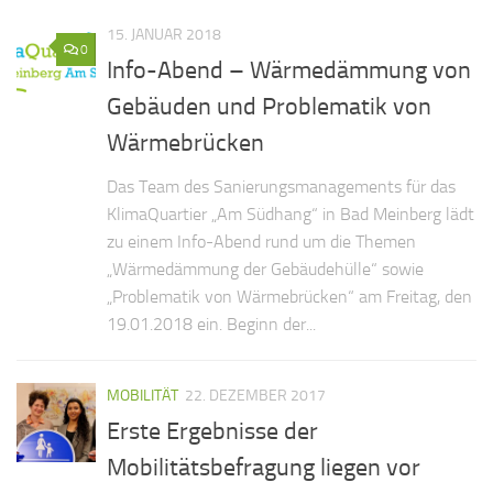
15. JANUAR 2018
0
Info-Abend – Wärmedämmung von
Gebäuden und Problematik von
Wärmebrücken
Das Team des Sanierungsmanagements für das
KlimaQuartier „Am Südhang“ in Bad Meinberg lädt
zu einem Info-Abend rund um die Themen
„Wärmedämmung der Gebäudehülle“ sowie
„Problematik von Wärmebrücken“ am Freitag, den
19.01.2018 ein. Beginn der...
MOBILITÄT
22. DEZEMBER 2017
Erste Ergebnisse der
Mobilitätsbefragung liegen vor