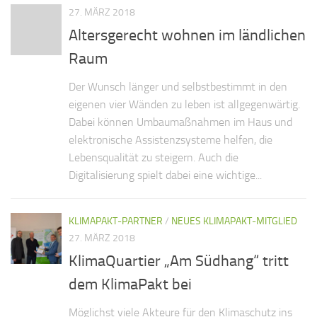
27. MÄRZ 2018
Altersgerecht wohnen im ländlichen
Raum
Der Wunsch länger und selbstbestimmt in den
eigenen vier Wänden zu leben ist allgegenwärtig.
Dabei können Umbaumaßnahmen im Haus und
elektronische Assistenzsysteme helfen, die
Lebensqualität zu steigern. Auch die
Digitalisierung spielt dabei eine wichtige...
KLIMAPAKT-PARTNER
/
NEUES KLIMAPAKT-MITGLIED
27. MÄRZ 2018
KlimaQuartier „Am Südhang“ tritt
dem KlimaPakt bei
Möglichst viele Akteure für den Klimaschutz ins