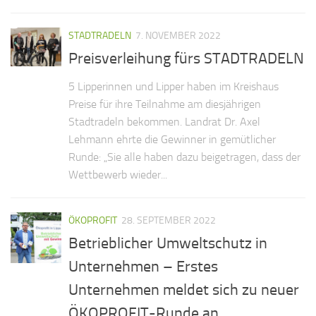
STADTRADELN
7. NOVEMBER 2022
Preisverleihung fürs STADTRADELN
5 Lipperinnen und Lipper haben im Kreishaus
Preise für ihre Teilnahme am diesjährigen
Stadtradeln bekommen. Landrat Dr. Axel
Lehmann ehrte die Gewinner in gemütlicher
Runde: „Sie alle haben dazu beigetragen, dass der
Wettbewerb wieder...
ÖKOPROFIT
28. SEPTEMBER 2022
Betrieblicher Umweltschutz in
Unternehmen – Erstes
Unternehmen meldet sich zu neuer
ÖKOPROFIT-Runde an