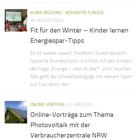
KLIMA-BILDUNG
/
VERANSTALTUNGEN
30. AUGUST 2022
Fit für den Winter – Kinder lernen
Energiespar-Tipps
Es ist wieder soweit: Friedhelm Susok besucht
lippische Grundschulen und klärt mit den Kindern
die Frage „Energie – was ist das?“. Zum neunten
Mal geht der Umweltpädagoge mit seinem Team
auf Tour durch den...
ONLINE-VORTRAG
21. JUNI 2022
Online-Vorträge zum Thema
Photovoltaik mit der
Verbraucherzentrale NRW