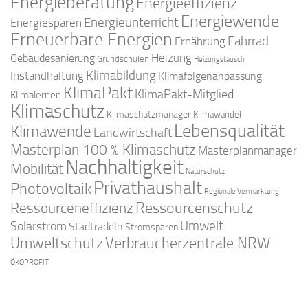
Energieberatung
Energieeffizienz
Energiewende
Energieunterricht
Energiesparen
Erneuerbare Energien
Fahrrad
Ernährung
Gebäudesanierung
Heizung
Grundschulen
Heizungstausch
Klimabildung
Instandhaltung
Klimafolgenanpassung
KlimaPakt
KlimaPakt-Mitglied
Klimalernen
Klimaschutz
Klimaschutzmanager
Klimawandel
Lebensqualität
Klimawende
Landwirtschaft
Masterplan 100 % Klimaschutz
Masterplanmanager
Nachhaltigkeit
Mobilität
Naturschutz
Privathaushalt
Photovoltaik
Regionale Vermarktung
Ressourcenschutz
Ressourceneffizienz
Solarstrom
Umwelt
Stadtradeln
Stromsparen
Umweltschutz
Verbraucherzentrale NRW
ÖKOPROFIT