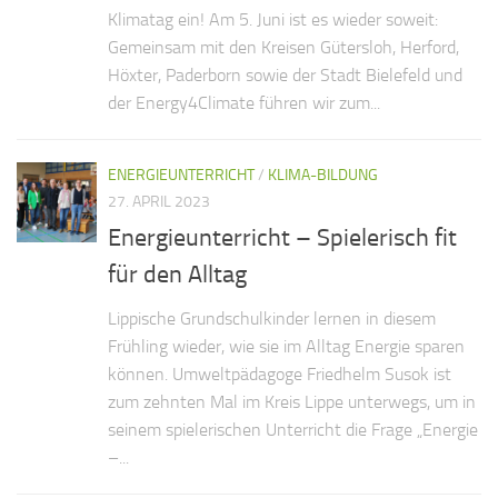
Klimatag ein! Am 5. Juni ist es wieder soweit:
Gemeinsam mit den Kreisen Gütersloh, Herford,
Höxter, Paderborn sowie der Stadt Bielefeld und
der Energy4Climate führen wir zum...
ENERGIEUNTERRICHT
/
KLIMA-BILDUNG
27. APRIL 2023
Energieunterricht – Spielerisch fit
für den Alltag
Lippische Grundschulkinder lernen in diesem
Frühling wieder, wie sie im Alltag Energie sparen
können. Umweltpädagoge Friedhelm Susok ist
zum zehnten Mal im Kreis Lippe unterwegs, um in
seinem spielerischen Unterricht die Frage „Energie
–...