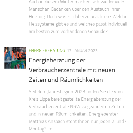
Auch in diesem Winter machen sich wieder viele
Menschen Gedanken über den Austauch Ihrer
Heizung. Doch was ist dabei zu beachten? Welche
Heizsysteme gibt es und welches passt individuell
am besten zum vorhandenen Gebäude?...
ENERGIEBERATUNG
17. JANUAR 2023
Energieberatung der
Verbraucherzentrale mit neuen
Zeiten und Räumlichkeiten
Seit dem Jahresbeginn 2023 finden Sie die vom
Kreis Lippe bereitgestellte Energieberatung der
Verbraucherzentrale NRW zu geänderten Zeiten
und in neuen Räumlichkeiten: Energieberater
Matthias Ansbach steht Ihnen nun jeden 2. und 4.
Montag* im...