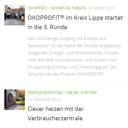
ÖKOPROFIT
/
VERANSTALTUNGEN
29. MÄRZ 2023
ÖKOPROFIT® im Kreis Lippe startet
in die 3. Runde
Der nachhaltige Umgang mit Energie und
Ressourcen ist das Gebot der Stunde. Angesichts
steigender Energie- und Materialkosten müssen
viele Betriebe neu kalkulieren und suchen nach
Einsparmöglichkeiten und Unabhängigkeit. Die
dritte Runde des Projekts ÖKOPROFIT®...
ENERGIEBERATUNG
/
ONLINE-VORTRAG
14. FEBRUAR 2023
Clever heizen mit der
Verbraucherzentrale