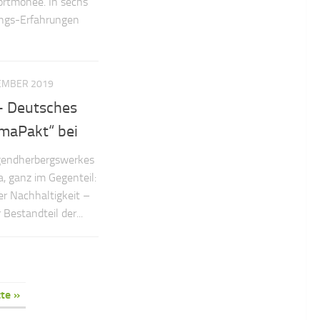
ortmonee. In sechs
ungs-Erfahrungen
EMBER 2019
– Deutsches
imaPakt“ bei
gendherbergswerkes
, ganz im Gegenteil:
der Nachhaltigkeit –
Bestandteil der...
te »