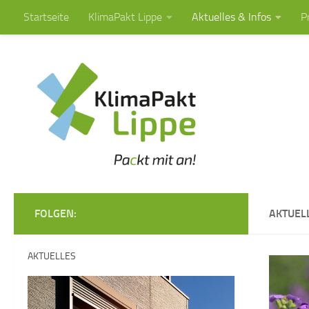
Startseite
KlimaPakt Lippe
Aktuelles & Infos
P
Zum Inhalt springen
FOLGEN:
AKTUEL
AKTUELLES