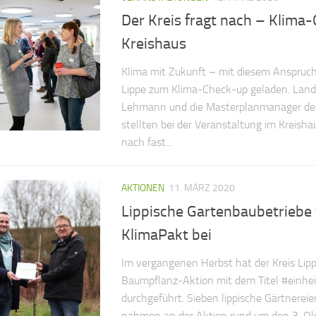
Der Kreis fragt nach – Klima
Kreishaus
Klima mit Zukunft – mit diesem Anspruch
Lippe zum Klima-Check-up geladen. Landr
Lehmann und die Masterplanmanager des
stellten bei der Veranstaltung im Kreisha
nach fast...
AKTIONEN
11. MÄRZ 2020
Lippische Gartenbaubetriebe
KlimaPakt bei
Im vergangenen Herbst hat der Kreis Lipp
Baumpflanz-Aktion mit dem Titel #einhe
durchgeführt. Sieben lippische Gärtnere
nahmen an der Aktion rund um den 3. Okt