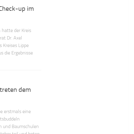
-Check-up im
 hatte der Kreis
at Dr. Axel
 Kreises Lippe
us die Ergebnisse
 treten dem
e erstmals eine
itsbuddeln
ien und Baumschulen
ober teil und boten