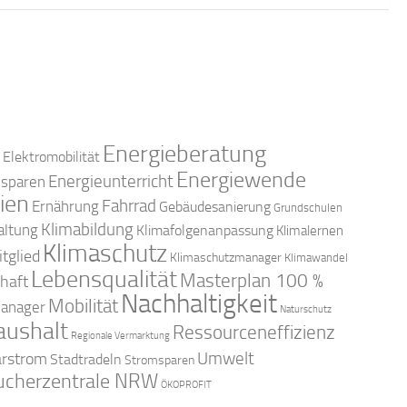
Energieberatung
Elektromobilität
Energiewende
Energieunterricht
esparen
ien
Fahrrad
Ernährung
Gebäudesanierung
Grundschulen
Klimabildung
altung
Klimafolgenanpassung
Klimalernen
Klimaschutz
tglied
Klimaschutzmanager
Klimawandel
Lebensqualität
Masterplan 100 %
haft
Nachhaltigkeit
Mobilität
anager
Naturschutz
aushalt
Ressourceneffizienz
Regionale Vermarktung
arstrom
Umwelt
Stadtradeln
Stromsparen
ucherzentrale NRW
ÖKOPROFIT