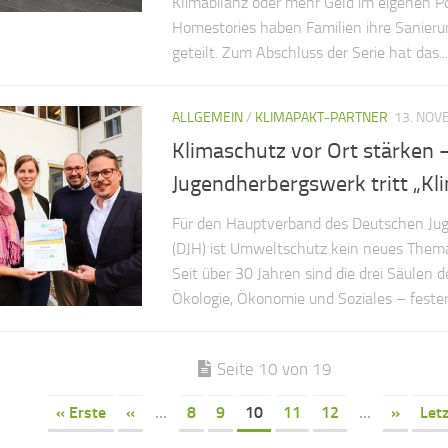
Klimabilanz oder mehr Geld im eigenen P
Homestories haben Familien ihre Sanier
geteilt. Zum Abschluss der Serie hat das...
ALLGEMEIN
/
KLIMAPAKT-PARTNER
13. NOV
Klimaschutz vor Ort stärken 
Jugendherbergswerk tritt „Kl
Für den Hauptverband des Deutschen Ju
(DJH) ist Umweltschutz kein neues Thema
Seit über 30 Jahren sind die drei Säulen 
Ökologie, Ökonomie und Soziales – fester 
Seite 10 von 19
« Erste
«
...
8
9
10
11
12
...
»
Letz