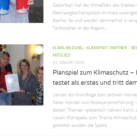
Gedanken hat der KlimaPakt des Kreises 
Mehrwegbechersystem im Kreis vorangebr
Becher da und werden demnächst in eini
Tankstellen in der Region...
KLIMA-BILDUNG
/
KLIMAPAKT-PARTNER
/
NE
MITGLIED
31. JANUAR 2020
Planspiel zum Klimaschutz –
testet als erstes und tritt de
Lernen als Grundlage zum aktiven Handel
Fairer Handel und Ressourcenschonung –
diesen Themen spielerisch nähern kann, 
neuen Planspiele zum Thema Klimaschutz
getestet wurden die Spiele...