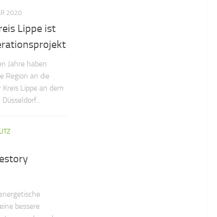
AR 2020
eis Lippe ist
rationsprojekt
nen Jahre haben
ie Region an die
r Kreis Lippe an dem
Düsseldorf...
UTZ
estory
energetische
 eine bessere