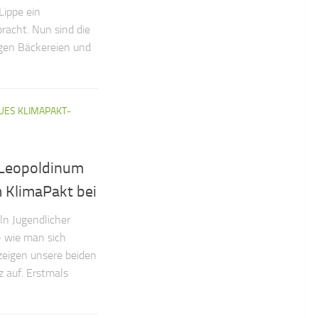
Lippe ein
acht. Nun sind die
gen Bäckereien und
UES KLIMAPAKT-
 Leopoldinum
m KlimaPakt bei
n Jugendlicher
 wie man sich
zeigen unsere beiden
 auf. Erstmals