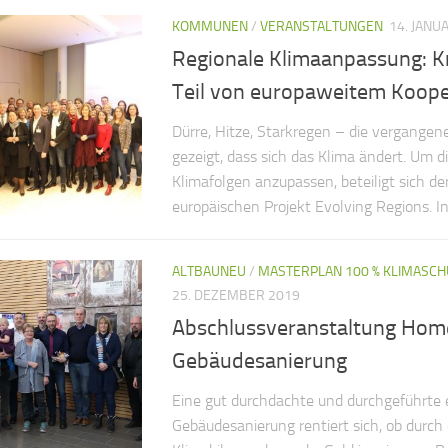
KOMMUNEN
/
VERANSTALTUNGEN
14. JANU
Regionale Klimaanpassung: Kr
Teil von europaweitem Koope
Dürre, Hitze, Starkregen – die vergange
gezeigt, dass sich das Klima ändert. Um d
Klimafolgen anzupassen, beteiligt sich de
europäischen Projekt Evolving Regions. In 
ALTBAUNEU
/
MASTERPLAN 100 % KLIMASCH
25. DEZEMBER 2019
Abschlussveranstaltung Hom
Gebäudesanierung
Eine gut durchdachte und durchgeführte 
Gebäudesanierung rentiert sich, ob durch