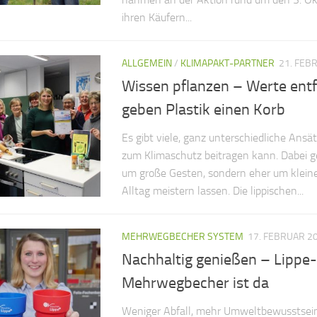
ihren Käufern...
ALLGEMEIN
/
KLIMAPAKT-PARTNER
21. FEB
Wissen pflanzen – Werte entf
geben Plastik einen Korb
Es gibt viele, ganz unterschiedliche Ansä
zum Klimaschutz beitragen kann. Dabei g
um große Gesten, sondern eher um kleine 
Alltag meistern lassen. Die lippischen...
MEHRWEGBECHER SYSTEM
17. FEBRUAR 2
Nachhaltig genießen – Lippe-
Mehrwegbecher ist da
Weniger Abfall, mehr Umweltbewusstsein