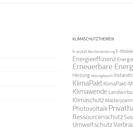
KLIMASCHUTZTHEMEN
E-Mobile
b-wusst
Berufsorientierung
Energieeffizienz
Energi
Erneuerbare Energ
Instandh
Heizung
Heizungstausch
KlimaPakt
KlimaPakt-Mi
Klimawende
Landwirtsc
Klimaschutz
Masterplanm
Privath
Photovoltaik
Ressourcenschutz
Sol
Umweltschutz
Verbra