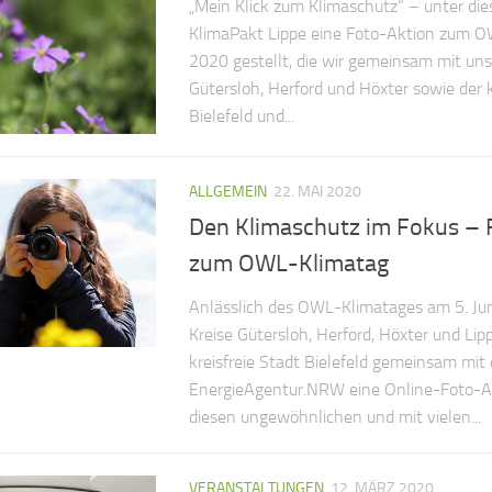
„Mein Klick zum Klimaschutz“ – unter die
KlimaPakt Lippe eine Foto-Aktion zum 
2020 gestellt, die wir gemeinsam mit un
Gütersloh, Herford und Höxter sowie der k
Bielefeld und...
ALLGEMEIN
22. MAI 2020
Den Klimaschutz im Fokus – 
zum OWL-Klimatag
Anlässlich des OWL-Klimatages am 5. Ju
Kreise Gütersloh, Herford, Höxter und Lip
kreisfreie Stadt Bielefeld gemeinsam mit 
EnergieAgentur.NRW eine Online-Foto-Akti
diesen ungewöhnlichen und mit vielen...
VERANSTALTUNGEN
12. MÄRZ 2020