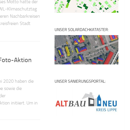
ses Motto hatte der
OWL-Klimaschutztag
seren Nachbarkreisen
reisfreien Stadt
UNSER SOLARDACHKATASTER:
Foto-Aktion
ni 2020 haben die
UNSER SANIERUNGSPORTAL:
pe sowie die
der
on initiiert. Um in