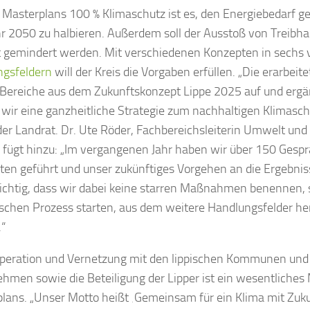
s Masterplans 100 % Klimaschutz ist es, den Energiebedarf 
r 2050 zu halbieren. Außerdem soll der Ausstoß von Treib
 gemindert werden. Mit verschiedenen Konzepten in sechs
ngsfeldern
will der Kreis die Vorgaben erfüllen. „Die erarb
 Bereiche aus dem Zukunftskonzept Lippe 2025 auf und ergä
wir eine ganzheitliche Strategie zum nachhaltigen Klimasch
 der Landrat. Dr. Ute Röder, Fachbereichsleiterin Umwelt und
, fügt hinzu: „Im vergangenen Jahr haben wir über 150 Gesp
ten geführt und unser zukünftiges Vorgehen an die Ergebni
wichtig, dass wir dabei keine starren Maßnahmen benennen,
chen Prozess starten, aus dem weitere Handlungsfelder h
“
peration und Vernetzung mit den lippischen Kommunen und
hmen sowie die Beteiligung der Lipper ist ein wesentliches
lans. „Unser Motto heißt ‚Gemeinsam für ein Klima mit Zukun