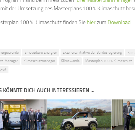
l mit der Umsetzung des Masterplans 100 % Klimaschutz bes
terplan 100 % Klimaschutz finden Sie
hier
zum
Download
.
nergiewende
Erneuerbare Energien
Exzellenzinitiative der Bundesregierung
Klim
utz-Manager
Klimaschutzmanager
Klimawende
Masterplan 100 % Klimaschutz
gkeit
S KÖNNTE DICH AUCH INTERESSIEREN …