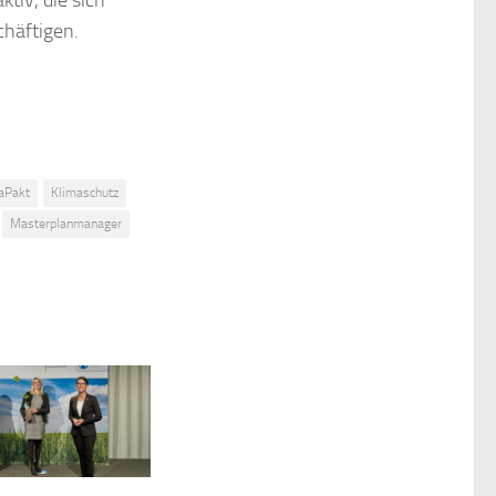
chäftigen.
aPakt
Klimaschutz
Masterplanmanager