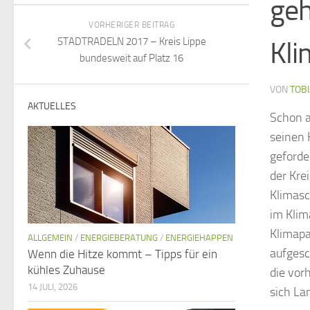
geh
VORHERIGER BEITRAG
STADTRADELN 2017 – Kreis Lippe
Kli
bundesweit auf Platz 16
VON
TOBI
AKTUELLES
Schon a
seinen 
geforde
der Kre
Klimasc
im Klim
Klimapa
ALLGEMEIN
/
ENERGIEBERATUNG
/
ENERGIEHAPPEN
aufgesc
Wenn die Hitze kommt – Tipps für ein
kühles Zuhause
die vor
14 JULI, 2026
sich La