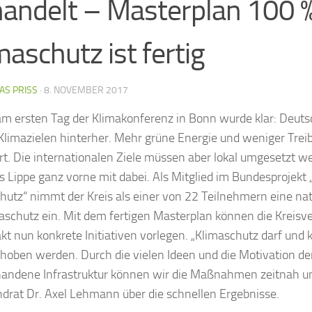
andelt – Masterplan 100 
maschutz ist fertig
AS PRISS
·
8. NOVEMBER 2017
m ersten Tag der Klimakonferenz in Bonn wurde klar: Deutsc
Klimazielen hinterher. Mehr grüne Energie und weniger Trei
rt. Die internationalen Ziele müssen aber lokal umgesetzt we
is Lippe ganz vorne mit dabei. Als Mitglied im Bundesprojekt
hutz“ nimmt der Kreis als einer von 22 Teilnehmern eine nati
aschutz ein. Mit dem fertigen Masterplan können die Kreisv
kt nun konkrete Initiativen vorlegen. „Klimaschutz darf und 
hoben werden. Durch die vielen Ideen und die Motivation der
handene Infrastruktur können wir die Maßnahmen zeitnah um
ndrat Dr. Axel Lehmann über die schnellen Ergebnisse.