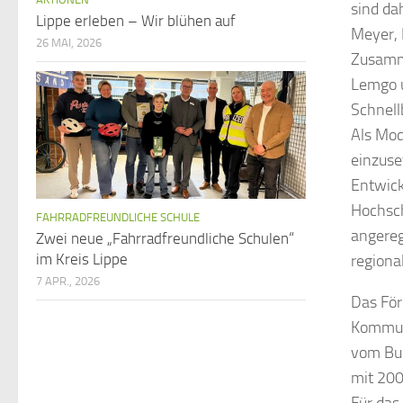
sind da
Lippe erleben – Wir blühen auf
Meyer, 
26 MAI, 2026
Zusamme
Lemgo u
Schnell
Als Mod
einzuse
Entwick
Hochsch
FAHRRADFREUNDLICHE SCHULE
angereg
Zwei neue „Fahrradfreundliche Schulen“
im Kreis Lippe
regiona
7 APR., 2026
Das För
Kommun
vom Bun
mit 200
Für das