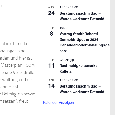
%
15:00
-
18:00
AUG.
24
Beratungsnachmittag –
Wandelwerkstatt Detmold
19:00
SEP.
8
Vortrag Stadtbücherei
Detmold: Update 2026:
hland hinkt bei
Gebäudemodernisierungsge
bhausgas sind
setz
rden und hier ist
Ganztägig
SEP.
11
 „Masterplan 100 %
Nachhaltigkeitsmarkt
Kalletal
onale Vorbildrolle
erwaltung und der
15:00
-
18:00
SEP.
14
Beratungsnachmittag –
kann nicht
Wandelwerkstatt Detmold
 Beteiligten sowie
setzen“, freut
Kalender Anzeigen