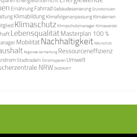
Energieunterricht
esparen
ien
Fahrrad
Ernährung
Gebäudesanierung
Grundschulen
Klimabildung
altung
Klimafolgenanpassung
Klimalernen
Klimaschutz
tglied
Klimaschutzmanager
Klimawandel
Lebensqualität
Masterplan 100 %
haft
Nachhaltigkeit
Mobilität
anager
Naturschutz
aushalt
Ressourceneffizienz
Regionale Vermarktung
arstrom
Umwelt
Stadtradeln
Stromsparen
ucherzentrale NRW
ÖKOPROFIT