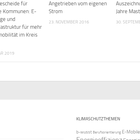
escheide für
Angetrieben vom eigenen
Auszeichnu
he Kommunen: E-
Strom
Jahre Mast
ge und
23. NOVEMBER 2016
30. SEPTEM
rastruktur für mehr
obilität im Kreis
AR 2019
KLIMASCHUTZTHEMEN
E-Mobile
b-wusst
Berufsorientierung
Energieeffizienz