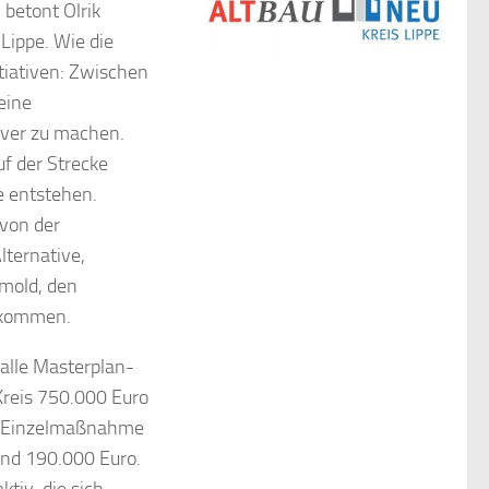
 betont Olrik
Lippe. Wie die
tiativen: Zwischen
eine
iver zu machen.
uf der Strecke
e entstehen.
 von der
lternative,
mold, den
ekommen.
alle Masterplan-
reis 750.000 Euro
te Einzelmaßnahme
und 190.000 Euro.
ktiv, die sich