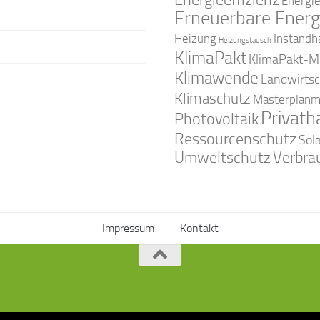
Energi
Erneuerbare Energ
Instandh
Heizung
Heizungstausch
KlimaPakt
KlimaPakt-Mi
Klimawende
Landwirtsc
Klimaschutz
Masterplanm
Privath
Photovoltaik
Ressourcenschutz
Sol
Umweltschutz
Verbra
Impressum
Kontakt