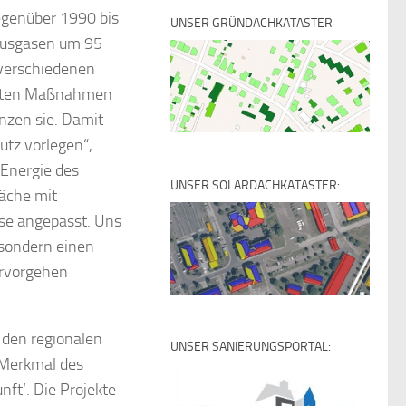
gegenüber 1990 bis
UNSER GRÜNDACHKATASTER
hausgasen um 95
 verschiedenen
eiteten Maßnahmen
nzen sie. Damit
utz vorlegen“,
 Energie des
UNSER SOLARDACHKATASTER:
räche mit
sse angepasst. Uns
 sondern einen
ervorgehen
 den regionalen
UNSER SANIERUNGSPORTAL:
 Merkmal des
ft‘. Die Projekte