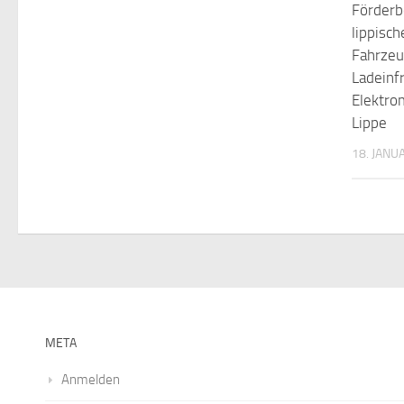
Förderb
lippisc
Fahrzeu
Ladeinf
Elektrom
Lippe
18. JANU
META
Anmelden