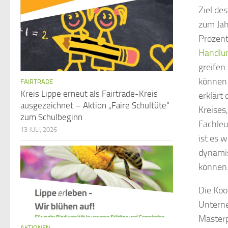
Ziel de
zum Jah
Prozent
Handlu
greifen
können 
FAIRTRADE
Kreis Lippe erneut als Fairtrade-Kreis
erklärt
ausgezeichnet – Aktion „Faire Schultüte“
Kreises
zum Schulbeginn
Fachleu
13 JULI, 2026
ist es 
dynamis
können.
Die Koo
Unterne
Masterp
AKTIONEN