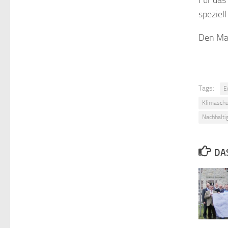
speziel
Den Mas
Tags:
E
Klimasch
Nachhalti
DA