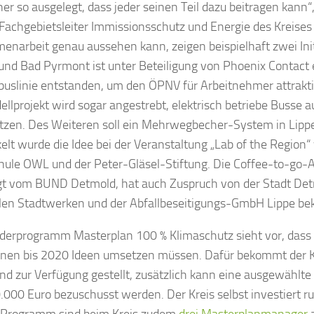
her so ausgelegt, dass jeder seinen Teil dazu beitragen kann“,
Fachgebietsleiter Immissionsschutz und Energie des Kreises 
narbeit genau aussehen kann, zeigen beispielhaft zwei Ini
nd Bad Pyrmont ist unter Beteiligung von Phoenix Contact 
buslinie entstanden, um den ÖPNV für Arbeitnehmer attrakt
ellprojekt wird sogar angestrebt, elektrisch betriebe Busse a
tzen. Des Weiteren soll ein Mehrwegbecher-System in Lipp
elt wurde die Idee bei der Veranstaltung „Lab of the Region“
ule OWL und der Peter-Gläsel-Stiftung. Die Coffee-to-go-A
t vom BUND Detmold, hat auch Zuspruch von der Stadt Det
len Stadtwerken und der Abfallbeseitigungs-GmbH Lippe b
derprogramm Masterplan 100 % Klimaschutz sieht vor, dass 
en bis 2020 Ideen umsetzen müssen. Dafür bekommt der K
d zur Verfügung gestellt, zusätzlich kann eine ausgewähl
.000 Euro bezuschusst werden. Der Kreis selbst investiert r
 Programm sind beim Kreis zudem
drei Masterplanmanager
a