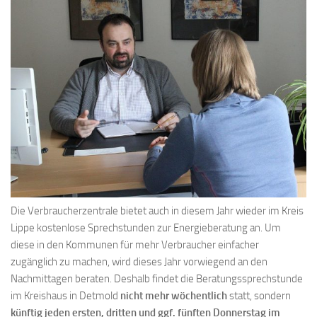
Die Verbraucherzentrale bietet auch in diesem Jahr wieder im Kreis
Lippe kostenlose Sprechstunden zur Energieberatung an. Um
diese in den Kommunen für mehr Verbraucher einfacher
zugänglich zu machen, wird dieses Jahr vorwiegend an den
Nachmittagen beraten. Deshalb findet die Beratungssprechstunde
im Kreishaus in Detmold
nicht mehr wöchentlich
statt, sondern
künftig jeden ersten, dritten und ggf. fünften Donnerstag im