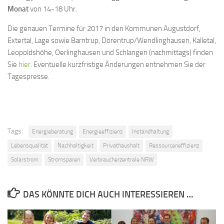
Monat
von 14-18 Uhr.
Die genauen Termine für 2017 in den Kommunen Augustdorf,
Extertal, Lage sowie Barntrup, Dörentrup/Wendlinghausen, Kalletal,
Leopoldshöhe, Oerlinghausen und Schlangen (nachmittags) finden
Sie
hier
. Eventuelle kurzfristige Änderungen entnehmen Sie der
Tagespresse.
Tags:
Energieberatung
Energieeffizienz
Instandhaltung
Lebensqualität
Nachhaltigkeit
Privathaushalt
Ressourceneffizienz
Solarstrom
Stromsparen
Verbraucherzentrale NRW
DAS KÖNNTE DICH AUCH INTERESSIEREN …