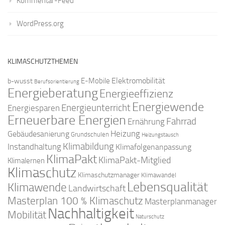
Kommentar-Feed
WordPress.org
KLIMASCHUTZTHEMEN
Elektromobilität
E-Mobile
b-wusst
Berufsorientierung
Energieberatung
Energieeffizienz
Energiewende
Energieunterricht
Energiesparen
Erneuerbare Energien
Fahrrad
Ernährung
Gebäudesanierung
Heizung
Grundschulen
Heizungstausch
Klimabildung
Instandhaltung
Klimafolgenanpassung
KlimaPakt
KlimaPakt-Mitglied
Klimalernen
Klimaschutz
Klimaschutzmanager
Klimawandel
Lebensqualität
Klimawende
Landwirtschaft
Masterplan 100 % Klimaschutz
Masterplanmanager
Nachhaltigkeit
Mobilität
Naturschutz