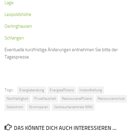
Lage
Leopoldshöhe
Oerlinghausen
Schlangen
Eventuelle kurzfristige Änderungen entnehmen Sie bitte der
Tagespresse.
Tags:
Energieberatung
Energieeffizienz
Instandhaltung
Nachhaltigkeit
Privathaushalt
Ressourceneffizienz
Ressourcenschutz
Solarstrom
Stromsparen
Verbraucherzentrale NRW
DAS KÖNNTE DICH AUCH INTERESSIEREN …