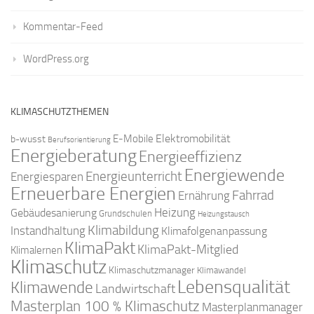
Kommentar-Feed
WordPress.org
KLIMASCHUTZTHEMEN
Elektromobilität
E-Mobile
b-wusst
Berufsorientierung
Energieberatung
Energieeffizienz
Energiewende
Energieunterricht
Energiesparen
Erneuerbare Energien
Fahrrad
Ernährung
Gebäudesanierung
Heizung
Grundschulen
Heizungstausch
Klimabildung
Instandhaltung
Klimafolgenanpassung
KlimaPakt
KlimaPakt-Mitglied
Klimalernen
Klimaschutz
Klimaschutzmanager
Klimawandel
Lebensqualität
Klimawende
Landwirtschaft
Masterplan 100 % Klimaschutz
Masterplanmanager