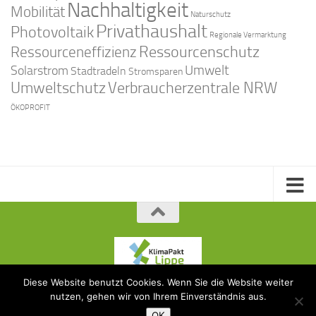
Nachhaltigkeit
Mobilität
Naturschutz
Privathaushalt
Photovoltaik
Regionale Vermarktung
Ressourcenschutz
Ressourceneffizienz
Solarstrom
Umwelt
Stadtradeln
Stromsparen
Umweltschutz
Verbraucherzentrale NRW
ÖKOPROFIT
Diese Website benutzt Cookies. Wenn Sie die Website weiter
KlimaPakt Lippe © 2015
nutzen, gehen wir von Ihrem Einverständnis aus.
OK