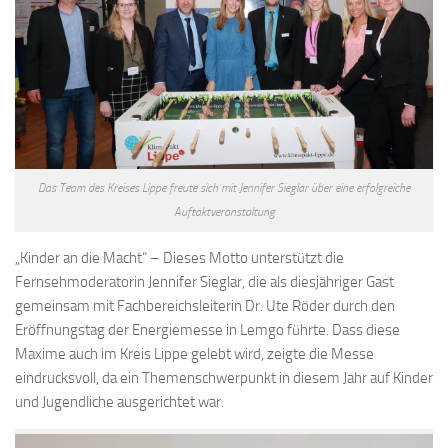
Das Team des Kreises Lippe freute sich mit Jennifer Sieglar über eine erfolgreiche
Auftaktveranstaltung
„Kinder an die Macht“ – Dieses Motto unterstützt die
Fernsehmoderatorin Jennifer Sieglar, die als diesjähriger Gast
gemeinsam mit Fachbereichsleiterin Dr. Ute Röder durch den
Eröffnungstag der Energiemesse in Lemgo führte. Dass diese
Maxime auch im Kreis Lippe gelebt wird, zeigte die Messe
eindrucksvoll, da ein Themenschwerpunkt in diesem Jahr auf Kinder
und Jugendliche ausgerichtet war.