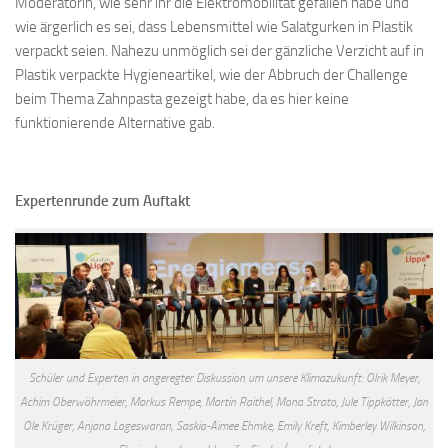
Moderatorin, wie sehr ihr die Elektromobilität gefallen habe und
wie ärgerlich es sei, dass Lebensmittel wie Salatgurken in Plastik
verpackt seien. Nahezu unmöglich sei der gänzliche Verzicht auf in
Plastik verpackte Hygieneartikel, wie der Abbruch der Challenge
beim Thema Zahnpasta gezeigt habe, da es hier keine
funktionierende Alternative gab.
Expertenrunde zum Auftakt
Schüler und Experten in angeregter Diskussion um unsere Klimazukunft: Olrik Meyer,
Achim Oberwöhrmeier, Markus Rempe, Martin Raithel, Mona Strato, Jule Tippkötter, Jan
Ole Krüger, Anjana Logeswaran, Saskia-Aimee Ehmke, Emily Kreft, Kimberley Wilkinson,