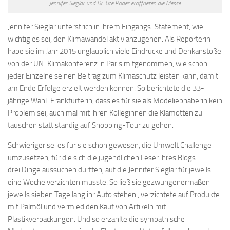
Jennifer Sieglar und Dr. Ute Röder eröffneten die Messe
Jennifer Sieglar unterstrich in ihrem Eingangs-Statement, wie
wichtig es sei, den Klimawandel aktiv anzugehen. Als Reporterin
habe sie im Jahr 2015 unglaublich viele Eindrücke und Denkanstöße
von der UN-Klimakonferenz in Paris mitgenommen, wie schon
jeder Einzelne seinen Beitrag zum Klimaschutz leisten kann, damit
am Ende Erfolge erzielt werden können. So berichtete die 33-
jährige Wahl-Frankfurterin, dass es für sie als Modeliebhaberin kein
Problem sei, auch mal mit ihren Kolleginnen die Klamotten zu
tauschen statt ständig auf Shopping-Tour zu gehen.
Schwieriger sei es für sie schon gewesen, die Umwelt Challenge
umzusetzen, für die sich die jugendlichen Leser ihres Blogs
drei Dinge aussuchen durften, auf die Jennifer Sieglar für jeweils
eine Woche verzichten musste: So ließ sie gezwungenermaßen
jeweils sieben Tage lang ihr Auto stehen , verzichtete auf Produkte
mit Palmöl und vermied den Kauf von Artikeln mit
Plastikverpackungen. Und so erzählte die sympathische