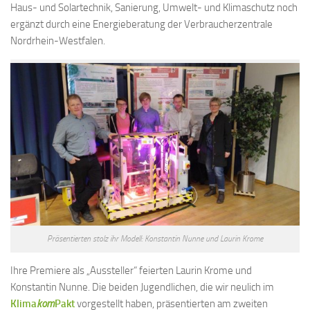
Haus- und Solartechnik, Sanierung, Umwelt- und Klimaschutz noch
ergänzt durch eine Energieberatung der Verbraucherzentrale
Nordrhein-Westfalen.
Präsentierten stolz ihr Modell: Konstantin Nunne und Laurin Krome
Ihre Premiere als „Aussteller“ feierten Laurin Krome und
Konstantin Nunne. Die beiden Jugendlichen, die wir neulich im
Klima
kom
Pakt
vorgestellt haben, präsentierten am zweiten