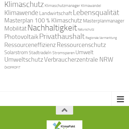
Klimaschutz
Klimaschutzmanager
Klimawandel
Lebensqualität
Klimawende
Landwirtschaft
Masterplan 100 % Klimaschutz
Masterplanmanager
Nachhaltigkeit
Mobilität
Naturschutz
Privathaushalt
Photovoltaik
Regionale Vermarktung
Ressourcenschutz
Ressourceneffizienz
Solarstrom
Umwelt
Stadtradeln
Stromsparen
Umweltschutz
Verbraucherzentrale NRW
ÖKOPROFIT