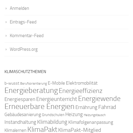
Anmelden
Eintrags-Feed
Kommentar-Feed
WordPress.org
KLIMASCHUTZTHEMEN
Elektromobilität
E-Mobile
b-wusst
Berufsorientierung
Energieberatung
Energieeffizienz
Energiewende
Energieunterricht
Energiesparen
Erneuerbare Energien
Fahrrad
Ernährung
Gebäudesanierung
Heizung
Grundschulen
Heizungstausch
Klimabildung
Instandhaltung
Klimafolgenanpassung
KlimaPakt
KlimaPakt-Mitglied
Klimalernen