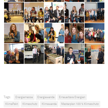
Tags:
Energiemesse
Energiewende
Erneuerbare Energien
KlimaPakt
Klimaschutz
Klimawende
Masterplan 100 % Klimaschutz