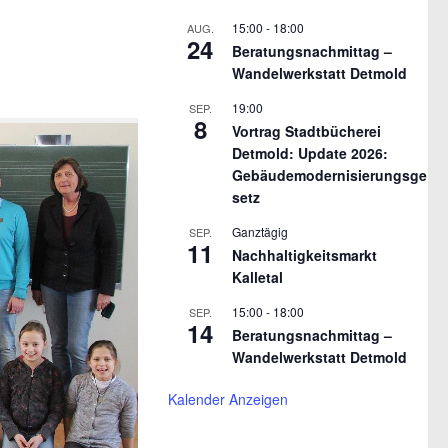
15:00
-
18:00
AUG.
24
Beratungsnachmittag –
Wandelwerkstatt Detmold
19:00
SEP.
8
Vortrag Stadtbücherei
Detmold: Update 2026:
Gebäudemodernisierungsge
setz
Ganztägig
SEP.
11
Nachhaltigkeitsmarkt
Kalletal
15:00
-
18:00
SEP.
14
Beratungsnachmittag –
Wandelwerkstatt Detmold
Kalender Anzeigen