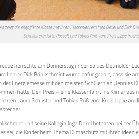
ld zeigt die engagierte Klasse mit ihren Klassenlehrern Inga Dexel und Dirk Bri
Schulleiterin Jutta Posselt und Tobias Priß vom Kreis Lippe (rechts
reude herrschte am Donnerstag in der 5a des Detmolder Le
um Lehrer Dirk Brinkschmidt wurde dafür geehrt, dass sie am
der Energiemesse mit den meisten Schülern an „Jennies Kl
ommen hatte. Den Preis – eine Klassenfahrt ins Klimahaus
eichten Laura Schuster und Tobias Priß vom Kreis Lippe an d
sprecher.
inkschmidt und seine Kollegin Inga Dexel betonten bei der Ü
 es sei, die Kinder beim Thema Klimaschutz mit ihren Ideen e