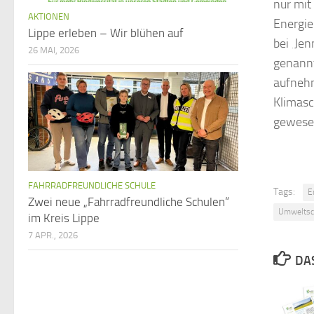
nur mit
AKTIONEN
Energie
Lippe erleben – Wir blühen auf
bei ‚Je
26 MAI, 2026
genannt
aufnehm
Klimasc
gewese
FAHRRADFREUNDLICHE SCHULE
Tags:
E
Zwei neue „Fahrradfreundliche Schulen“
Umweltsc
im Kreis Lippe
7 APR., 2026
DA