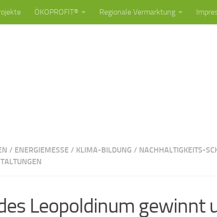
rojekte
ÖKOPROFIT®
Regionale Vermarktung
Impre
EN
/
ENERGIEMESSE
/
KLIMA-BILDUNG
/
NACHHALTIGKEITS-SC
TALTUNGEN
des Leopoldinum gewinnt 