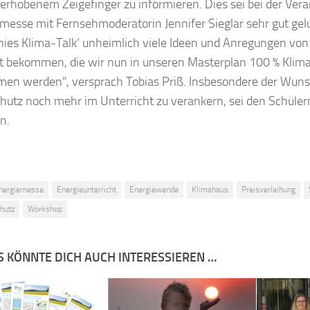
 erhobenem Zeigefinger zu informieren. Dies sei bei der Vera
messe mit Fernsehmoderatorin Jennifer Sieglar sehr gut ge
nnies Klima-Talk‘ unheimlich viele Ideen und Anregungen von
 bekommen, die wir nun in unseren Masterplan 100 % Klima
en werden“, versprach Tobias Priß. Insbesondere der Wuns
hutz noch mehr im Unterricht zu verankern, sei den Schüler
n.
nergiemesse
Energieunterricht
Energiewende
Klimahaus
Preisverleihung
hutz
Workshop
S KÖNNTE DICH AUCH INTERESSIEREN …