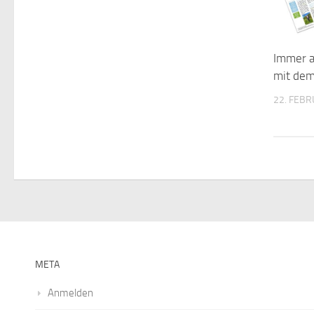
Immer a
mit de
22. FEBR
META
Anmelden