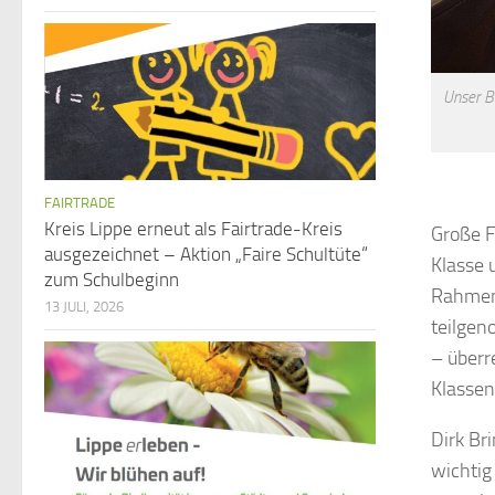
Unser Bi
FAIRTRADE
Kreis Lippe erneut als Fairtrade-Kreis
Große F
ausgezeichnet – Aktion „Faire Schultüte“
Klasse 
zum Schulbeginn
Rahmen 
13 JULI, 2026
teilgen
– überr
Klassen
Dirk Br
wichtig