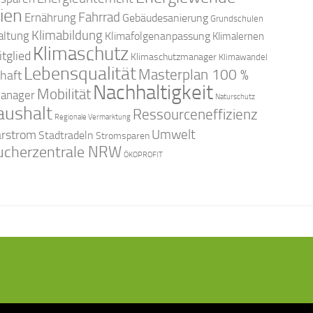
ien
Fahrrad
Ernährung
Gebäudesanierung
Grundschulen
Klimabildung
altung
Klimafolgenanpassung
Klimalernen
Klimaschutz
tglied
Klimaschutzmanager
Klimawandel
Lebensqualität
Masterplan 100 %
haft
Nachhaltigkeit
Mobilität
anager
Naturschutz
aushalt
Ressourceneffizienz
Regionale Vermarktung
arstrom
Umwelt
Stadtradeln
Stromsparen
ucherzentrale NRW
ÖKOPROFIT