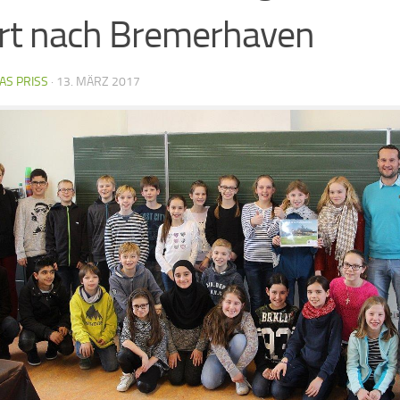
rt nach Bremerhaven
AS PRISS
·
13. MÄRZ 2017