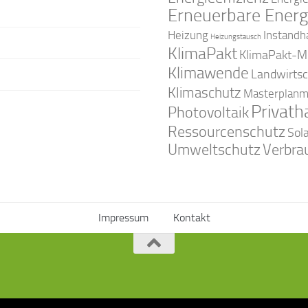
Erneuerbare Energ
Instandh
Heizung
Heizungstausch
KlimaPakt
KlimaPakt-Mi
Klimawende
Landwirtsc
Klimaschutz
Masterplanm
Privath
Photovoltaik
Ressourcenschutz
Sol
Umweltschutz
Verbra
Impressum
Kontakt