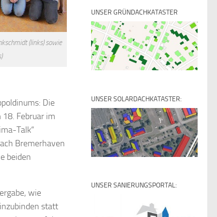
UNSER GRÜNDACHKATASTER
nkschmidt (links) sowie
)
UNSER SOLARDACHKATASTER:
opoldinums: Die
 18. Februar im
ima-Talk“
 nach Bremerhaven
ie beiden
UNSER SANIERUNGSPORTAL:
bergabe, wie
inzubinden statt