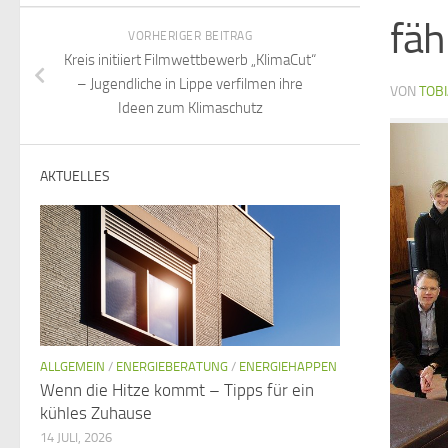
fäh
VORHERIGER BEITRAG
Kreis initiiert Filmwettbewerb „KlimaCut“
– Jugendliche in Lippe verfilmen ihre
VON
TOBI
Ideen zum Klimaschutz
AKTUELLES
ALLGEMEIN
/
ENERGIEBERATUNG
/
ENERGIEHAPPEN
Wenn die Hitze kommt – Tipps für ein
kühles Zuhause
14 JULI, 2026