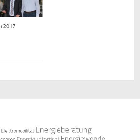
ln 2017
Energieberatung
Elektromobilität
Energiewende
Energieunterricht
esparen