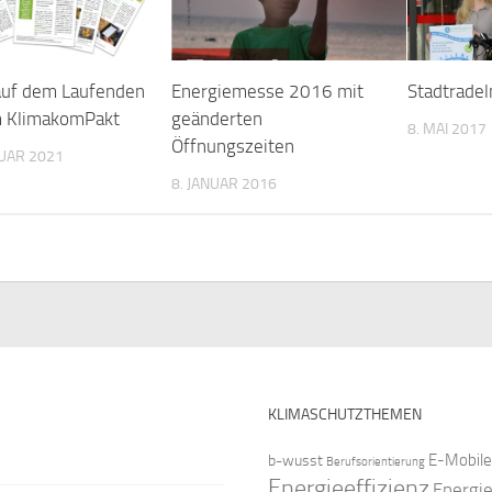
uf dem Laufenden
Energiemesse 2016 mit
Stadtrade
m KlimakomPakt
geänderten
8. MAI 2017
Öffnungszeiten
UAR 2021
8. JANUAR 2016
KLIMASCHUTZTHEMEN
E-Mobile
b-wusst
Berufsorientierung
Energieeffizienz
Energi