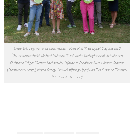
Unser Bild zeigt von links nach rechts: Tobias Priß (Kreis Lippe), Stefanie Blaß
(Oetternbachschule), Michael Makosch (Stadtwerke Oerlinghausen), Schulleiterin
Christiane Kröger (Oetternbachschule), Infotainer Friedhelm Susok, Maren Staczan
(Stadtwerke Lemgo), Jürgen Georgi (Umweltstiftung Lippe) und Eva-Susanne Ellminger
(Stadtwerke Detmold)