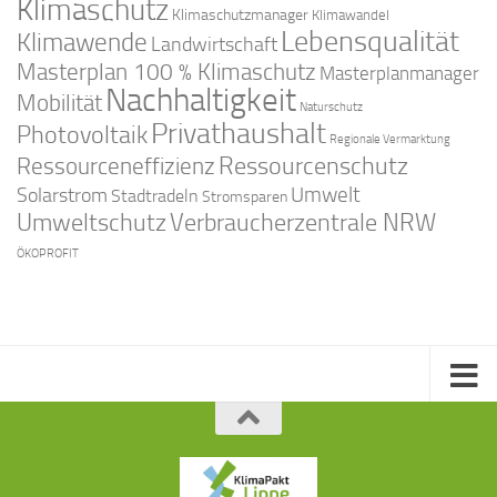
Klimaschutz
Klimaschutzmanager
Klimawandel
Lebensqualität
Klimawende
Landwirtschaft
Masterplan 100 % Klimaschutz
Masterplanmanager
Nachhaltigkeit
Mobilität
Naturschutz
Privathaushalt
Photovoltaik
Regionale Vermarktung
Ressourcenschutz
Ressourceneffizienz
Solarstrom
Umwelt
Stadtradeln
Stromsparen
Umweltschutz
Verbraucherzentrale NRW
ÖKOPROFIT