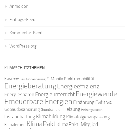
Anmelden
Eintrags-Feed
Kommentar-Feed
WordPress.org
KLIMASCHUTZTHEMEN
Elektromobilität
E-Mobile
b-wusst
Berufsorientierung
Energieberatung
Energieeffizienz
Energiewende
Energieunterricht
Energiesparen
Erneuerbare Energien
Fahrrad
Ernährung
Gebäudesanierung
Heizung
Grundschulen
Heizungstausch
Klimabildung
Instandhaltung
Klimafolgenanpassung
KlimaPakt
KlimaPakt-Mitglied
Klimalernen