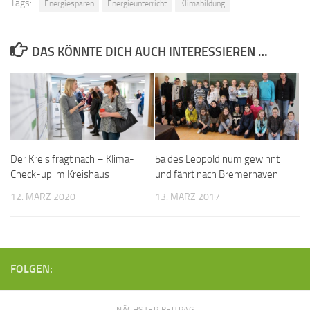
Tags:
Energiesparen
Energieunterricht
Klimabildung
DAS KÖNNTE DICH AUCH INTERESSIEREN …
Der Kreis fragt nach – Klima-
5a des Leopoldinum gewinnt
Check-up im Kreishaus
und fährt nach Bremerhaven
12. MÄRZ 2020
13. MÄRZ 2017
FOLGEN:
NÄCHSTER BEITRAG