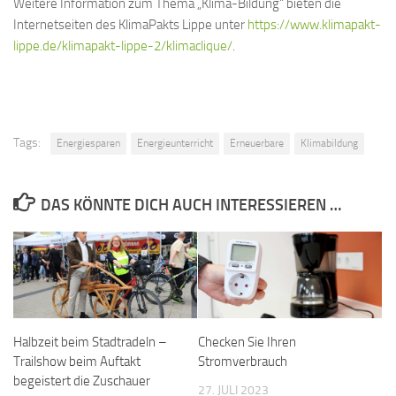
Weitere Information zum Thema „Klima-Bildung“ bieten die
Internetseiten des KlimaPakts Lippe unter
https://www.klimapakt-
lippe.de/klimapakt-lippe-2/klimaclique/
.
Tags:
Energiesparen
Energieunterricht
Erneuerbare
Klimabildung
DAS KÖNNTE DICH AUCH INTERESSIEREN …
Halbzeit beim Stadtradeln –
Checken Sie Ihren
Trailshow beim Auftakt
Stromverbrauch
begeistert die Zuschauer
27. JULI 2023