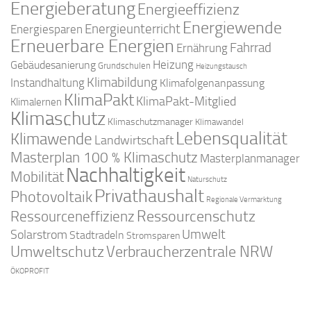
Energieberatung
Energieeffizienz
Energiewende
Energieunterricht
Energiesparen
Erneuerbare Energien
Fahrrad
Ernährung
Gebäudesanierung
Heizung
Grundschulen
Heizungstausch
Klimabildung
Instandhaltung
Klimafolgenanpassung
KlimaPakt
KlimaPakt-Mitglied
Klimalernen
Klimaschutz
Klimaschutzmanager
Klimawandel
Lebensqualität
Klimawende
Landwirtschaft
Masterplan 100 % Klimaschutz
Masterplanmanager
Nachhaltigkeit
Mobilität
Naturschutz
Privathaushalt
Photovoltaik
Regionale Vermarktung
Ressourcenschutz
Ressourceneffizienz
Solarstrom
Umwelt
Stadtradeln
Stromsparen
Umweltschutz
Verbraucherzentrale NRW
ÖKOPROFIT