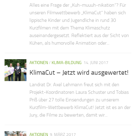
Alles eine Frage der „Kuh-muuuh-nikation“? Für
unseren Filmwettbewerb „KlimaCut“ haben sich
lippische Kinder und Jugendliche in rund 30
Kurzfilmen mit dem Thema Klimaschutz
auseinandergesetzt. Reflektiert aus der Sicht von
Kühen, als humorvolle Animation oder...
AKTIONEN
/
KLIMA-BILDUNG
14. JUNI 2017
KlimaCut – Jetzt wird ausgewertet!
Landrat Dr. Axel Lehmann freut sich mit den
Projekt-Koordinatoren Laura Schuster und Tobias
Priß über 27 tolle Einsendungen zu unserem
Kurzfilm-Wettbewerb KlimaCut! Jetzt ist es an der
Jury, die Filme zu bewerten, damit wir...
AKTIONEN
9. MÄRZ 2017