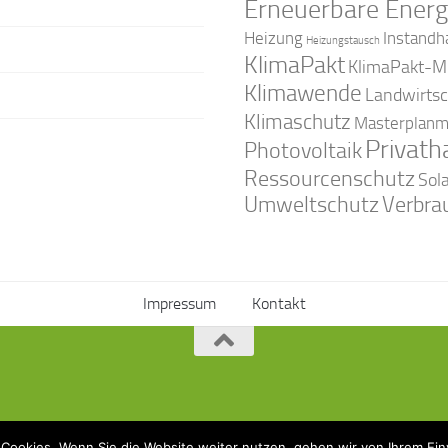
Erneuerbare Energ
Instandh
Heizung
Heizungstausch
KlimaPakt
KlimaPakt-Mi
Klimawende
Landwirtsc
Klimaschutz
Masterplanm
Privath
Photovoltaik
Ressourcenschutz
Sol
Umweltschutz
Verbra
Impressum
Kontakt
Cookies. Wenn Sie die Website weiter nutzen, gehen wir von Ihrem Ein