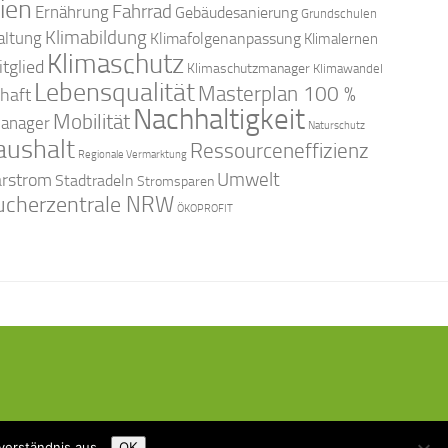
ien
Fahrrad
Ernährung
Gebäudesanierung
Grundschulen
Klimabildung
altung
Klimafolgenanpassung
Klimalernen
Klimaschutz
tglied
Klimaschutzmanager
Klimawandel
Lebensqualität
Masterplan 100 %
haft
Nachhaltigkeit
Mobilität
anager
Naturschutz
aushalt
Ressourceneffizienz
Regionale Vermarktung
arstrom
Umwelt
Stadtradeln
Stromsparen
ucherzentrale NRW
ÖKOPROFIT
verständnis aus.
OK