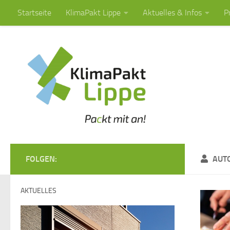
Startseite
KlimaPakt Lippe
Aktuelles & Infos
P
Zum Inhalt springen
FOLGEN:
AUT
AKTUELLES