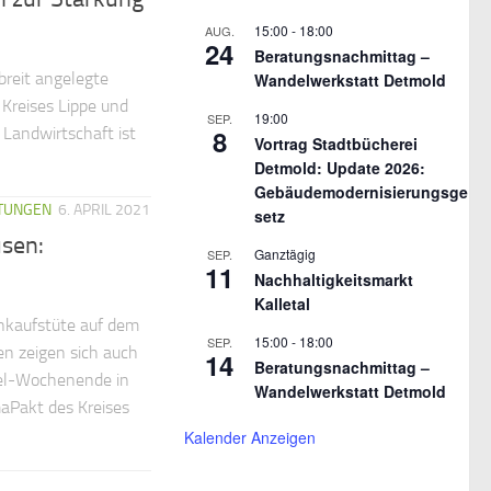
15:00
-
18:00
AUG.
24
Beratungsnachmittag –
 breit angelegte
Wandelwerkstatt Detmold
Kreises Lippe und
19:00
SEP.
8
 Landwirtschaft ist
Vortrag Stadtbücherei
Detmold: Update 2026:
Gebäudemodernisierungsge
TUNGEN
6. APRIL 2021
setz
sen:
Ganztägig
SEP.
11
Nachhaltigkeitsmarkt
Kalletal
inkaufstüte auf dem
15:00
-
18:00
SEP.
en zeigen sich auch
14
Beratungsnachmittag –
el-Wochenende in
Wandelwerkstatt Detmold
aPakt des Kreises
Kalender Anzeigen