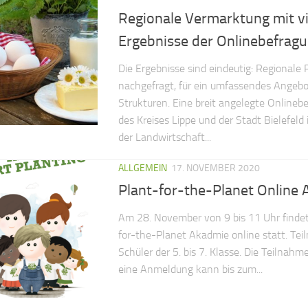
Regionale Vermarktung mit vi
Ergebnisse der Onlinebefragu
Die Ergebnisse sind eindeutig: Regionale 
nachgefragt, für ein umfassendes Angebo
Strukturen. Eine breit angelegte Onlineb
des Kreises Lippe und der Stadt Bielefeld
der Landwirtschaft...
ALLGEMEIN
17. NOVEMBER 2020
Plant-for-the-Planet Online
Am 28. November von 9 bis 11 Uhr findet 
for-the-Planet Akadmie online statt. Te
Schüler der 5. bis 7. Klasse. Die Teilnahm
eine Anmeldung kann bis zum...