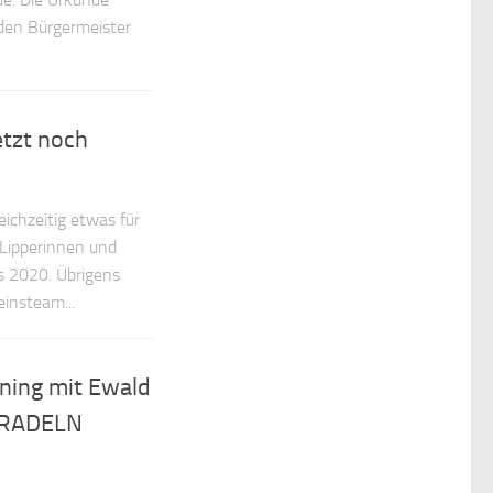
den Bürgermeister
etzt noch
eichzeitig etwas für
 Lipperinnen und
s 2020. Übrigens
einsteam...
ning mit Ewald
TRADELN