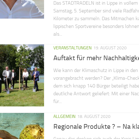
Das STADTRADELN ist in Lippe in vollem 
Samstag, 5. September sind viele Radfah
Kilometer zu sammeln. Das Mitmachen kan
lippischen Sportvereine besonders lohnen.
als...
VERANSTALTUNGEN
19. AUGUST 2020
Auftakt für mehr Nachhaltigke
Wie kann der Klimaschutz in Lippe in d
vorangebracht werden? Der „Klima-Check-
dem sich knapp 140 Bürger beteiligt habe
deutliche Antwort geliefert: Mit einer Nac
für...
ALLGEMEIN
18. AUGUST 2020
Regionale Produkte ? – Na kla
Genau das denken sich auch der Kreis Lip