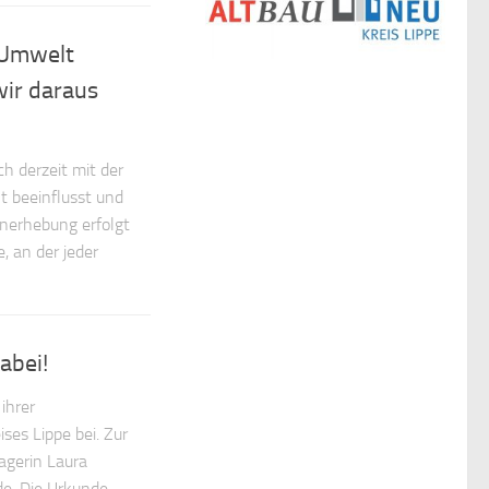
 Umwelt
wir daraus
h derzeit mit der
t beeinflusst und
nerhebung erfolgt
, an der jeder
abei!
ihrer
ses Lippe bei. Zur
gerin Laura
de. Die Urkunde