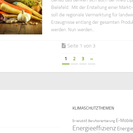
Bielefeld. Mit der Erstellung einer Markt
soll die regionale Vermarktung für landwi
Erzeugnisse entlang der gesamten Produk
werden. Nun werden...
Seite 1 von 3
1
2
3
»
KLIMASCHUTZTHEMEN
E-Mobile
b-wusst
Berufsorientierung
Energieeffizienz
Energi