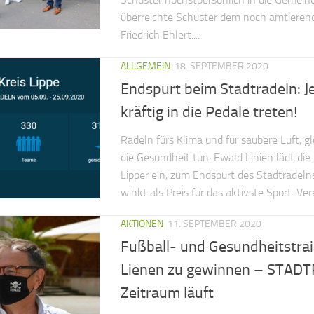
überreichte Schuster dem noch amtieren
Friedrich Ehlert....
ALLGEMEIN
18. SEPTEMBER 2020
Endspurt beim Stadtradeln: J
kräftig in die Pedale treten!
Radeln fürs Klima und für saubere Luft, gl
die Gesundheit tun. Ewald Linien lädt die
Lipper ein, zum Endspurt des Stadtradeln
winkt als Preis für das aktivste Sport-Ver
AKTIONEN
11. SEPTEMBER 2020
Fußball- und Gesundheitstrai
Lienen zu gewinnen – STAD
Zeitraum läuft