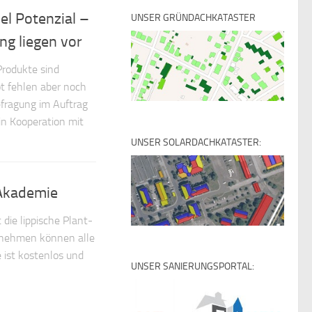
el Potenzial –
UNSER GRÜNDACHKATASTER
ng liegen vor
Produkte sind
t fehlen aber noch
efragung im Auftrag
 in Kooperation mit
UNSER SOLARDACHKATASTER:
 Akademie
die lippische Plant-
ilnehmen können alle
e ist kostenlos und
UNSER SANIERUNGSPORTAL: