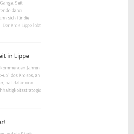
Gange. Seit
rende dabei
n sich für die
 Der Kreis Lippe lobt
it in Lippe
en kommenden Jahren
up“ des Kreises, an
n, hat dafür eine
hhaltigkeitsstrategie
r!
pe und die Stadt