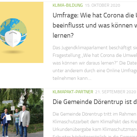
KLIMA-BILDUNG
15. OKTOBER 2020
Umfrage: Wie hat Corona die
beeinflusst und was können 
lernen?
Das Jugendklimaparlament beschäftigt sic
Fragestellung „Wie hat Corona die Umwel
was können wir daraus lernen?“ Die Date
unter anderem durch eine Online Umfrage
teilnehmen kann....
KLIMAPAKT-PARTNER
21. SEPTEMBER 2020
Die Gemeinde Dörentrup ist d
Die Gemeinde Dörentrup tritt im Rahmen 
Klimaschutzarbeit dem KlimaPakt des Krei
Urkundenübergabe kam Klimaschutzmana
Schuster höchstpersönlich in die Gemein