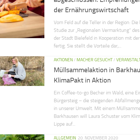
der Ernährungswirtschaft
Vom Feld auf die Teller in der Region: Die
Studie zur „Regionalen Vermarktung“ des 
der Stadt Bielefeld in Kooperation mit der
fertig. Sie stellt die Vorteile dar,...
AKTIONEN
/
MACHER GESUCHT
/
VERANSTAL
Müllsammelaktion in Barkhau
KlimaPakt in Aktion
Ein Coffee-to-go Becher im Wald, eine E
Bürgersteig – die steigenden Abfallmeng
in unserer Umwelt. Mit einem Müllsamm
Barkhausen will Laura Schuster vom Klim
Lippe auf...
ALLGEMEIN
20. NOVEMBER 2020