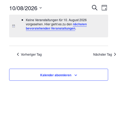
10/08/2026
V
V
Suche
Tag
e
e
Datum
Keine Veranstaltungen für 10. August 2026
wählen.
r
r
vorgesehen. Hier geht es zu den
nächsten
bevorstehenden Veranstaltungen
.
a
a
n
n
s
s
t
Vorheriger Tag
Nächster Tag
t
a
a
l
l
t
Kalender abonnieren
t
u
u
n
n
g
g
A
e
n