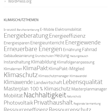
WordPress.org
KLIMASCHUTZTHEMEN
Elektromobilität
E-Mobile
b-wusst
Berufsorientierung
Energieberatung
Energieeffizienz
Energiewende
Energieunterricht
Energiesparen
Erneuerbare Energien
Fahrrad
Ernährung
Gebäudesanierung
Heizung
Grundschulen
Heizungstausch
Klimabildung
Instandhaltung
Klimafolgenanpassung
KlimaPakt
KlimaPakt-Mitglied
Klimalernen
Klimaschutz
Klimaschutzmanager
Klimawandel
Lebensqualität
Klimawende
Landwirtschaft
Masterplan 100 % Klimaschutz
Masterplanmanager
Nachhaltigkeit
Mobilität
Naturschutz
Privathaushalt
Photovoltaik
Regionale Vermarktung
Ressourcenschutz
Ressourceneffizienz