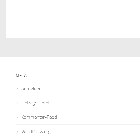
s
t
,
a
l
t
META
u
Anmelden
n
Eintrags-Feed
g
Kommentar-Feed
e
WordPress.org