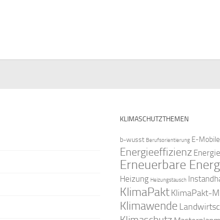
e
e
e
e
e
e
n
n
n
n
n
n
,
,
,
,
,
KLIMASCHUTZTHEMEN
E-Mobile
b-wusst
Berufsorientierung
Energieeffizienz
Energi
Erneuerbare Energ
Instandh
Heizung
Heizungstausch
KlimaPakt
KlimaPakt-Mi
Klimawende
Landwirtsc
Klimaschutz