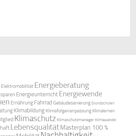
c
n
e
n
-
h
,
N
e
a
u
v
n
i
d
g
Energieberatung
Elektromobilität
a
A
Energiewende
Energieunterricht
esparen
ien
t
Fahrrad
Ernährung
Gebäudesanierung
Grundschulen
n
Klimabildung
altung
Klimafolgenanpassung
Klimalernen
i
Klimaschutz
tglied
Klimaschutzmanager
Klimawandel
s
Lebensqualität
o
Masterplan 100 %
haft
Nachhaltigkeit
Mobilität