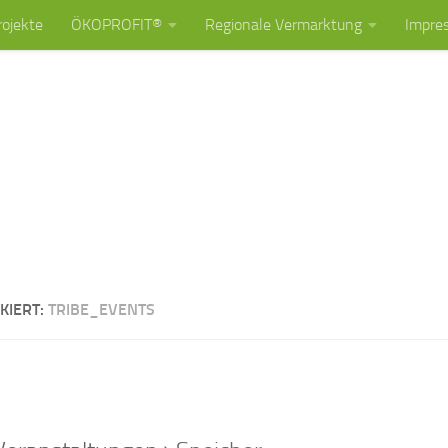
rojekte
ÖKOPROFIT®
Regionale Vermarktung
Impre
KIERT:
TRIBE_EVENTS