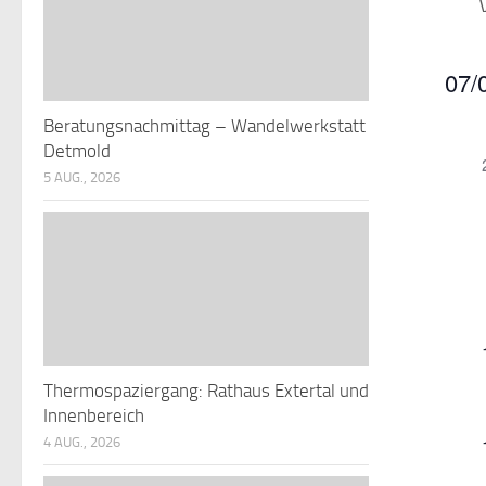
07/
Datu
Beratungsnachmittag – Wandelwerkstatt
K
wähle
Detmold
5 AUG., 2026
a
l
r
e
n
t
Thermospaziergang: Rathaus Extertal und
d
l
Innenbereich
t
r
4 AUG., 2026
e