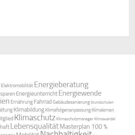
c
n
e
n
-
h
,
N
e
a
u
v
n
i
d
g
Energieberatung
Elektromobilität
a
A
Energiewende
Energieunterricht
esparen
ien
t
Fahrrad
Ernährung
Gebäudesanierung
Grundschulen
n
Klimabildung
altung
Klimafolgenanpassung
Klimalernen
i
Klimaschutz
tglied
Klimaschutzmanager
Klimawandel
s
Lebensqualität
o
Masterplan 100 %
haft
Nachhaltigkeit
Mobilität