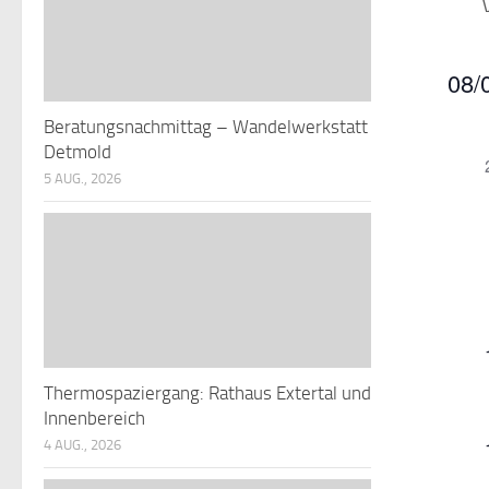
08/
Datu
Beratungsnachmittag – Wandelwerkstatt
K
wähle
Detmold
5 AUG., 2026
a
l
r
e
n
t
Thermospaziergang: Rathaus Extertal und
d
l
Innenbereich
t
r
4 AUG., 2026
e