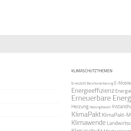
e
e
e
e
e
e
n
n
n
n
n
n
,
,
,
,
,
KLIMASCHUTZTHEMEN
E-Mobile
b-wusst
Berufsorientierung
Energieeffizienz
Energi
Erneuerbare Energ
Instandh
Heizung
Heizungstausch
KlimaPakt
KlimaPakt-Mi
Klimawende
Landwirtsc
Klimaschutz