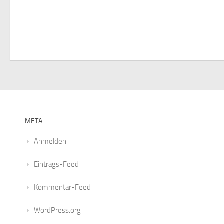
s
t
,
a
l
t
META
u
Anmelden
n
Eintrags-Feed
g
Kommentar-Feed
e
WordPress.org