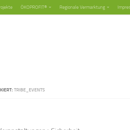
rojekte
ÖKOPROFIT®
Regionale Vermarktung
Impre
KIERT:
TRIBE_EVENTS