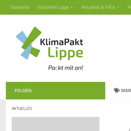
Startseite
KlimaPakt Lippe
Aktuelles & Infos
P
Zum Inhalt springen
FOLGEN:
MAR
AKTUELLES