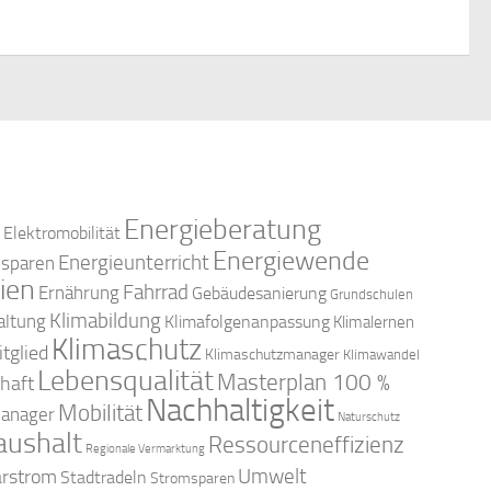
c
n
-
h
N
e
a
u
v
n
Energieberatung
Elektromobilität
i
Energiewende
Energieunterricht
esparen
d
g
ien
Fahrrad
Ernährung
Gebäudesanierung
Grundschulen
Klimabildung
altung
a
Klimafolgenanpassung
Klimalernen
A
Klimaschutz
tglied
Klimaschutzmanager
Klimawandel
t
Lebensqualität
Masterplan 100 %
haft
n
Nachhaltigkeit
Mobilität
i
anager
Naturschutz
aushalt
s
Ressourceneffizienz
Regionale Vermarktung
o
arstrom
Umwelt
Stadtradeln
Stromsparen