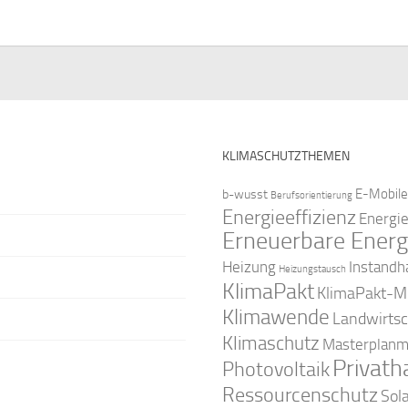
KLIMASCHUTZTHEMEN
E-Mobile
b-wusst
Berufsorientierung
Energieeffizienz
Energi
Erneuerbare Energ
Instandh
Heizung
Heizungstausch
KlimaPakt
KlimaPakt-Mi
Klimawende
Landwirtsc
Klimaschutz
Masterplanm
Privath
Photovoltaik
Ressourcenschutz
Sol