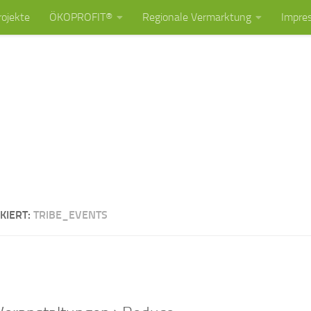
rojekte
ÖKOPROFIT®
Regionale Vermarktung
Impre
KIERT:
TRIBE_EVENTS