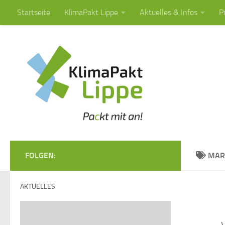
Startseite
KlimaPakt Lippe
Aktuelles & Infos
P
Zum Inhalt springen
FOLGEN:
MAR
AKTUELLES