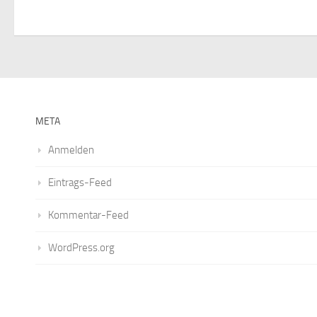
s
t
a
l
META
t
Anmelden
u
Eintrags-Feed
n
Kommentar-Feed
g
WordPress.org
e