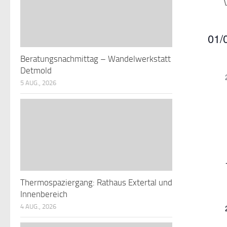
01/
Datu
Beratungsnachmittag – Wandelwerkstatt
K
wähle
Detmold
5 AUG., 2026
a
l
r
e
n
t
Thermospaziergang: Rathaus Extertal und
d
l
Innenbereich
t
r
4 AUG., 2026
e