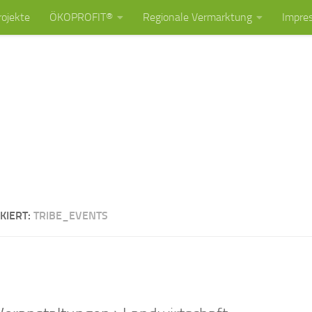
rojekte
ÖKOPROFIT®
Regionale Vermarktung
Impre
KIERT:
TRIBE_EVENTS