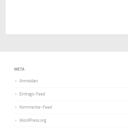
s
t
,
a
l
t
META
u
Anmelden
n
Eintrags-Feed
g
Kommentar-Feed
e
WordPress.org