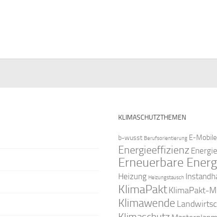
e
e
e
e
e
e
n
n
n
n
n
n
,
,
,
,
,
KLIMASCHUTZTHEMEN
E-Mobile
b-wusst
Berufsorientierung
Energieeffizienz
Energi
Erneuerbare Energ
Instandh
Heizung
Heizungstausch
KlimaPakt
KlimaPakt-Mi
Klimawende
Landwirtsc
Klimaschutz