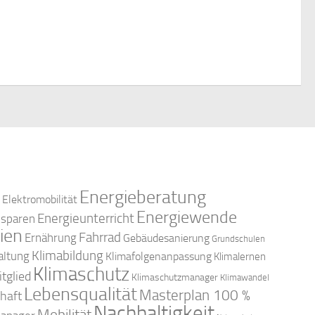
c
n
e
n
-
h
,
N
e
a
u
v
n
i
d
g
Energieberatung
Elektromobilität
a
A
Energiewende
Energieunterricht
esparen
ien
t
Fahrrad
Ernährung
Gebäudesanierung
Grundschulen
n
Klimabildung
altung
Klimafolgenanpassung
Klimalernen
i
Klimaschutz
tglied
Klimaschutzmanager
Klimawandel
s
Lebensqualität
o
Masterplan 100 %
haft
Nachhaltigkeit
Mobilität