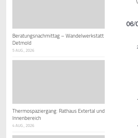
06/
Datu
Beratungsnachmittag – Wandelwerkstatt
K
wähle
Detmold
5 AUG., 2026
a
l
r
e
n
t
Thermospaziergang: Rathaus Extertal und
d
l
Innenbereich
t
r
4 AUG., 2026
e