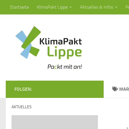
Startseite
KlimaPakt Lippe
Aktuelles & Infos
P
Zum Inhalt springen
FOLGEN:
MAR
AKTUELLES