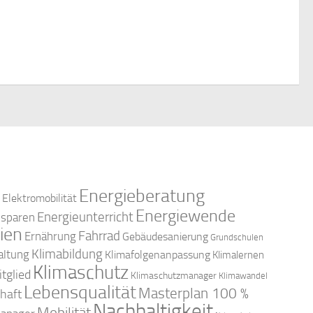
c
n
e
n
-
h
,
N
e
a
u
v
n
i
d
g
Energieberatung
Elektromobilität
a
A
Energiewende
Energieunterricht
esparen
ien
t
Fahrrad
Ernährung
Gebäudesanierung
Grundschulen
n
Klimabildung
altung
Klimafolgenanpassung
Klimalernen
i
Klimaschutz
tglied
Klimaschutzmanager
Klimawandel
s
Lebensqualität
o
Masterplan 100 %
haft
Nachhaltigkeit
Mobilität