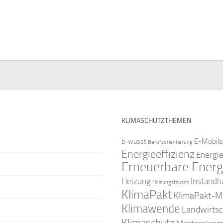
e
e
e
e
e
e
n
n
n
n
n
n
,
,
,
,
,
KLIMASCHUTZTHEMEN
E-Mobile
b-wusst
Berufsorientierung
Energieeffizienz
Energi
Erneuerbare Energ
Instandh
Heizung
Heizungstausch
KlimaPakt
KlimaPakt-Mi
Klimawende
Landwirtsc
Klimaschutz