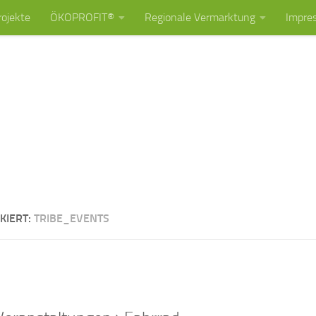
rojekte
ÖKOPROFIT®
Regionale Vermarktung
Impre
KIERT:
TRIBE_EVENTS