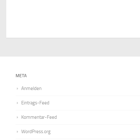
s
t
,
a
l
t
META
u
Anmelden
n
Eintrags-Feed
g
Kommentar-Feed
e
WordPress.org