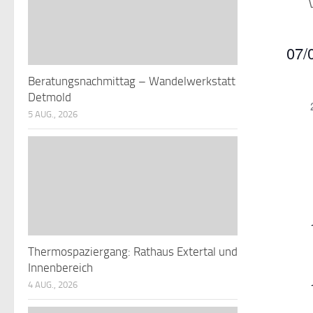
07/
Datu
Beratungsnachmittag – Wandelwerkstatt
K
wähle
Detmold
5 AUG., 2026
a
l
r
e
n
t
Thermospaziergang: Rathaus Extertal und
d
l
Innenbereich
t
r
4 AUG., 2026
e