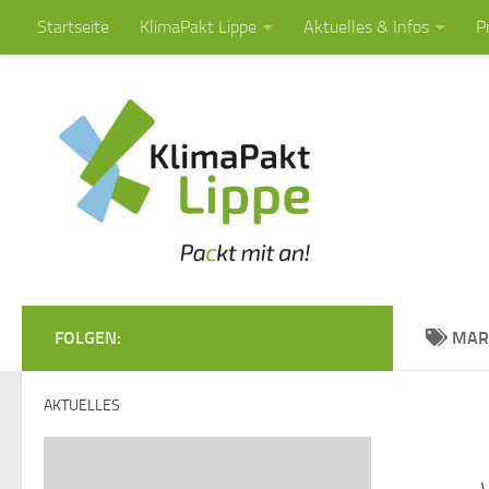
Startseite
KlimaPakt Lippe
Aktuelles & Infos
P
Zum Inhalt springen
FOLGEN:
MAR
AKTUELLES