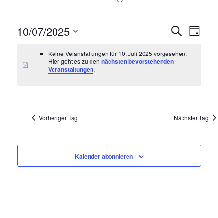
10/07/2025
V
V
Suche
Tag
e
e
Datum
Keine Veranstaltungen für 10. Juli 2025 vorgesehen.
wählen.
r
r
Hier geht es zu den
nächsten bevorstehenden
Veranstaltungen
.
a
a
n
n
s
s
t
Vorheriger Tag
Nächster Tag
t
a
a
l
l
t
Kalender abonnieren
t
u
u
n
n
g
g
A