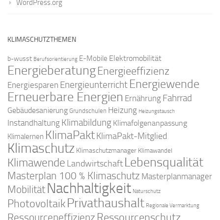
WordPress.org
KLIMASCHUTZTHEMEN
Elektromobilität
E-Mobile
b-wusst
Berufsorientierung
Energieberatung
Energieeffizienz
Energiewende
Energieunterricht
Energiesparen
Erneuerbare Energien
Fahrrad
Ernährung
Gebäudesanierung
Heizung
Grundschulen
Heizungstausch
Klimabildung
Instandhaltung
Klimafolgenanpassung
KlimaPakt
KlimaPakt-Mitglied
Klimalernen
Klimaschutz
Klimaschutzmanager
Klimawandel
Lebensqualität
Klimawende
Landwirtschaft
Masterplan 100 % Klimaschutz
Masterplanmanager
Nachhaltigkeit
Mobilität
Naturschutz
Privathaushalt
Photovoltaik
Regionale Vermarktung
Ressourcenschutz
Ressourceneffizienz