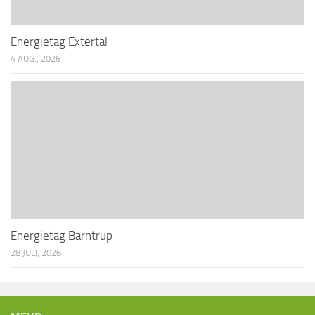
n
Energietag Extertal
4 AUG., 2026
Energietag Barntrup
28 JULI, 2026