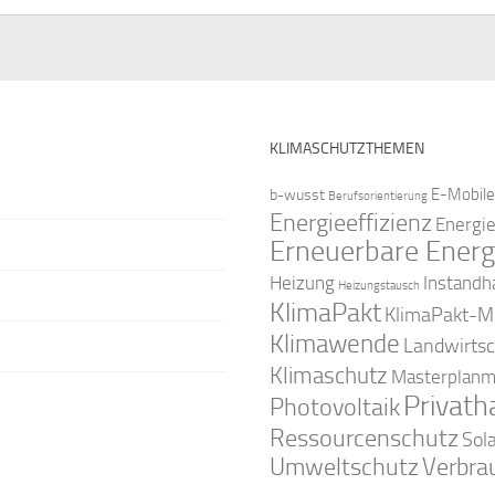
KLIMASCHUTZTHEMEN
E-Mobile
b-wusst
Berufsorientierung
Energieeffizienz
Energi
Erneuerbare Energ
Instandh
Heizung
Heizungstausch
KlimaPakt
KlimaPakt-Mi
Klimawende
Landwirtsc
Klimaschutz
Masterplanm
Privath
Photovoltaik
Ressourcenschutz
Sol
Umweltschutz
Verbra