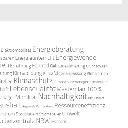
c
n
-
h
N
e
a
u
Energieberatung
v
Elektromobilität
Energiewende
Energieunterricht
n
esparen
i
ien
Fahrrad
Ernährung
Gebäudesanierung
Grundschulen
d
g
Klimabildung
altung
Klimafolgenanpassung
Klimalernen
Klimaschutz
tglied
Klimaschutzmanager
Klimawandel
a
A
Lebensqualität
Masterplan 100 %
haft
Nachhaltigkeit
t
Mobilität
anager
Naturschutz
n
aushalt
Ressourceneffizienz
i
Regionale Vermarktung
arstrom
Umwelt
Stadtradeln
s
Stromsparen
o
ucherzentrale NRW
ÖKOPROFIT