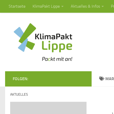
Startseite
KlimaPakt Lippe
Aktuelles & Infos
P
Zum Inhalt springen
FOLGEN:
MAR
AKTUELLES