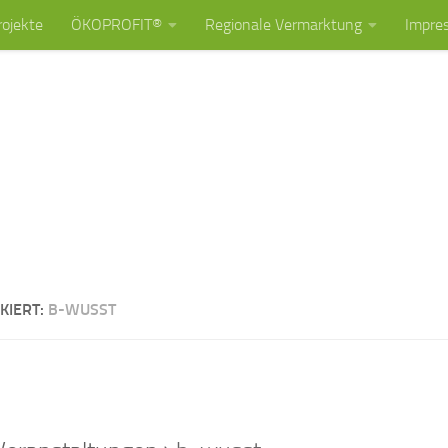
rojekte
ÖKOPROFIT®
Regionale Vermarktung
Impre
KIERT:
B-WUSST