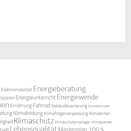
c
n
-
h
N
e
a
u
v
n
i
d
g
a
Energieberatung
A
Elektromobilität
Energiewende
Energieunterricht
esparen
t
n
ien
Fahrrad
Ernährung
Gebäudesanierung
Grundschulen
i
Klimabildung
altung
Klimafolgenanpassung
Klimalernen
s
Klimaschutz
tglied
o
Klimaschutzmanager
Klimawandel
Lebensqualität
Masterplan 100 %
haft