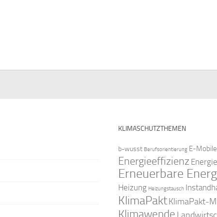
KLIMASCHUTZTHEMEN
E-Mobile
b-wusst
Berufsorientierung
Energieeffizienz
Energi
Erneuerbare Energ
Instandh
Heizung
Heizungstausch
KlimaPakt
KlimaPakt-Mi
Klimawende
Landwirtsc