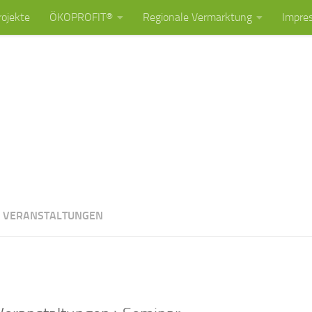
rojekte
ÖKOPROFIT®
Regionale Vermarktung
Impre
:
VERANSTALTUNGEN