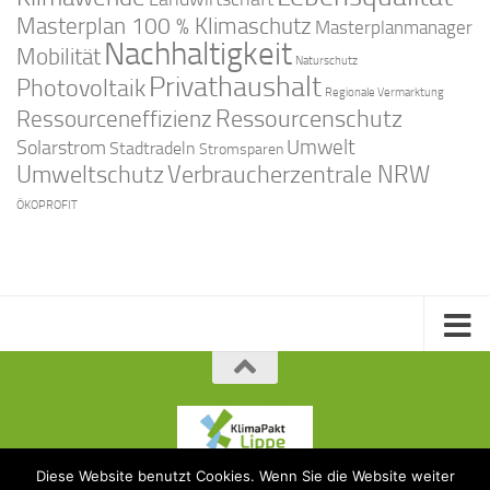
Masterplan 100 % Klimaschutz
Masterplanmanager
Nachhaltigkeit
Mobilität
Naturschutz
Privathaushalt
Photovoltaik
Regionale Vermarktung
Ressourcenschutz
Ressourceneffizienz
Solarstrom
Umwelt
Stadtradeln
Stromsparen
Umweltschutz
Verbraucherzentrale NRW
ÖKOPROFIT
Diese Website benutzt Cookies. Wenn Sie die Website weiter