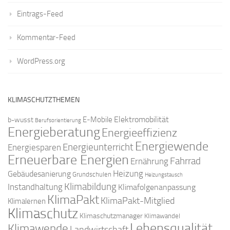
Eintrags-Feed
Kommentar-Feed
WordPress.org
KLIMASCHUTZTHEMEN
Elektromobilität
E-Mobile
b-wusst
Berufsorientierung
Energieberatung
Energieeffizienz
Energiewende
Energieunterricht
Energiesparen
Erneuerbare Energien
Fahrrad
Ernährung
Gebäudesanierung
Heizung
Grundschulen
Heizungstausch
Klimabildung
Instandhaltung
Klimafolgenanpassung
KlimaPakt
KlimaPakt-Mitglied
Klimalernen
Klimaschutz
Klimaschutzmanager
Klimawandel
Lebensqualität
Klimawende
Landwirtschaft