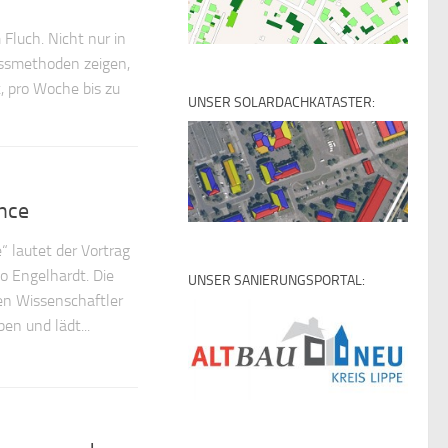
Fluch. Nicht nur in
essmethoden zeigen,
, pro Woche bis zu
UNSER SOLARDACHKATASTER:
ance
e“ lautet der Vortrag
o Engelhardt. Die
UNSER SANIERUNGSPORTAL:
en Wissenschaftler
en und lädt...