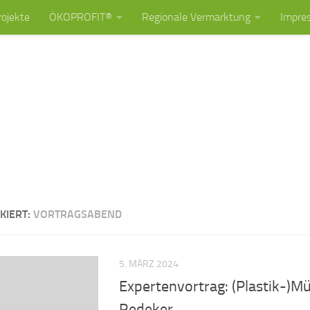
rojekte
ÖKOPROFIT®
Regionale Vermarktung
Impre
KIERT:
VORTRAGSABEND
5. MÄRZ 2024
Expertenvortrag: (Plastik-)Mü
Redeker