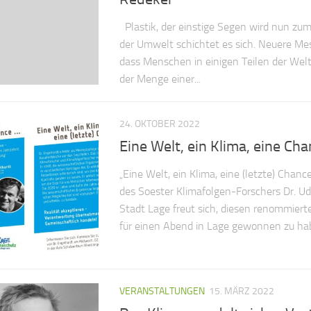
Plastik, der einstige Segen wird nun zum 
der Umwelt schichtet es sich. Neuere M
dass Menschen in einigen Teilen der Welt
der Menge einer...
24. OKTOBER 2022
Eine Welt, ein Klima, eine Ch
„Eine Welt, ein Klima, eine (letzte) Chanc
des Soester Klimafolgen-Forschers Dr. Ud
Stadt Lage freut sich, diesen renommiert
für einen Abend in Lage gewonnen zu hab
VERANSTALTUNGEN
15. MÄRZ 2022