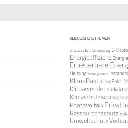
KLIMASCHUTZTHEMEN
E-Mobile
b-wusst
Berufsorientierung
Energieeffizienz
Energi
Erneuerbare Energ
Instandh
Heizung
Heizungstausch
KlimaPakt
KlimaPakt-Mi
Klimawende
Landwirtsc
Klimaschutz
Masterplanm
Privath
Photovoltaik
Ressourcenschutz
Sol
Umweltschutz
Verbra