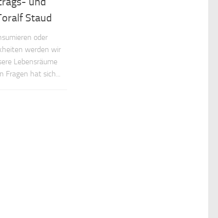
trags- und
oralf Staud
onsumieren oder
kheiten werden wir
nsere Lebensräume
 Fragen hat sich...