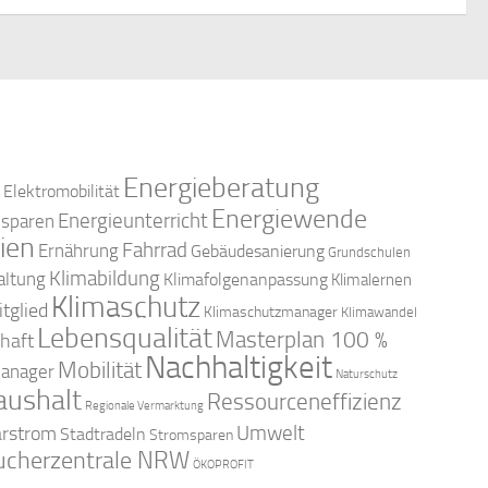
Energieberatung
Elektromobilität
Energiewende
Energieunterricht
esparen
ien
Fahrrad
Ernährung
Gebäudesanierung
Grundschulen
Klimabildung
altung
Klimafolgenanpassung
Klimalernen
Klimaschutz
tglied
Klimaschutzmanager
Klimawandel
Lebensqualität
Masterplan 100 %
haft
Nachhaltigkeit
Mobilität
anager
Naturschutz
aushalt
Ressourceneffizienz
Regionale Vermarktung
arstrom
Umwelt
Stadtradeln
Stromsparen
ucherzentrale NRW
ÖKOPROFIT