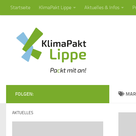
Startseite
KlimaPakt Lippe
Aktuelles & Infos
P
Zum Inhalt springen
FOLGEN:
MAR
AKTUELLES