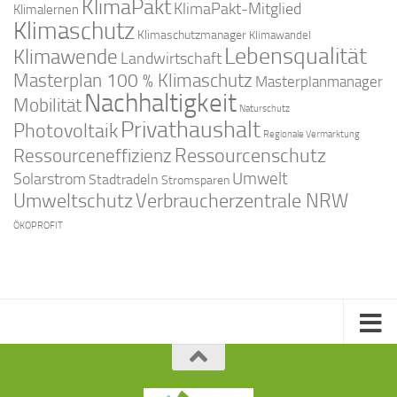
KlimaPakt
KlimaPakt-Mitglied
Klimalernen
Klimaschutz
Klimaschutzmanager
Klimawandel
Lebensqualität
Klimawende
Landwirtschaft
Masterplan 100 % Klimaschutz
Masterplanmanager
Nachhaltigkeit
Mobilität
Naturschutz
Privathaushalt
Photovoltaik
Regionale Vermarktung
Ressourcenschutz
Ressourceneffizienz
Solarstrom
Umwelt
Stadtradeln
Stromsparen
Umweltschutz
Verbraucherzentrale NRW
ÖKOPROFIT