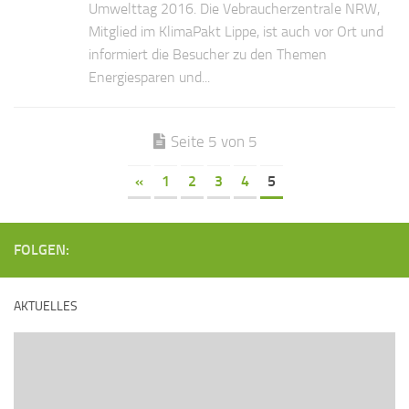
Umwelttag 2016. Die Vebraucherzentrale NRW,
Mitglied im KlimaPakt Lippe, ist auch vor Ort und
informiert die Besucher zu den Themen
Energiesparen und...
Seite 5 von 5
«
1
2
3
4
5
FOLGEN:
AKTUELLES