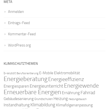
META
Anmelden
Eintrags-Feed
Kommentar-Feed
WordPress.org
KLIMASCHUTZTHEMEN
Elektromobilität
E-Mobile
b-wusst
Berufsorientierung
Energieberatung
Energieeffizienz
Energiewende
Energieunterricht
Energiesparen
Erneuerbare Energien
Fahrrad
Ernährung
Gebäudesanierung
Heizung
Grundschulen
Heizungstausch
Klimabildung
Instandhaltung
Klimafolgenanpassung