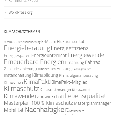
Kommentar-Feed
WordPress.org
KLIMASCHUTZTHEMEN
Elektromobilität
E-Mobile
b-wusst
Berufsorientierung
Energieberatung
Energieeffizienz
Energiewende
Energieunterricht
Energiesparen
Erneuerbare Energien
Fahrrad
Ernährung
Gebäudesanierung
Heizung
Grundschulen
Heizungstausch
Klimabildung
Instandhaltung
Klimafolgenanpassung
KlimaPakt
KlimaPakt-Mitglied
Klimalernen
Klimaschutz
Klimaschutzmanager
Klimawandel
Lebensqualität
Klimawende
Landwirtschaft
Masterplan 100 % Klimaschutz
Masterplanmanager
Nachhaltigkeit
Mobilität
Naturschutz