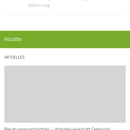
dalborn.org
FOLGEN:
AKTUELLES
Beratungsnachmittag – Wandelwerkstatt Detmold