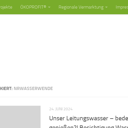
rojekte
ÖKOPROFIT®
Regionale Vermarktung
Impre
KIERT:
NRWASSERWENDE
24. JUNI 2024
Unser Leitungswasser – bed
genießen?! Besichtigung Wa