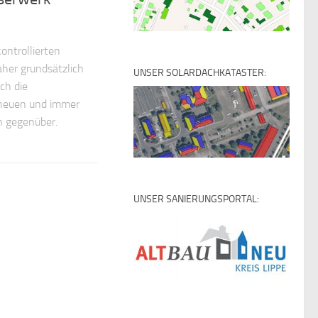
ontrollierten
her grundsätzlich
UNSER SOLARDACHKATASTER:
ch die
 neuen und immer
 gegenüber.
UNSER SANIERUNGSPORTAL: