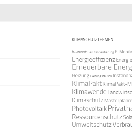
KLIMASCHUTZTHEMEN
E-Mobile
b-wusst
Berufsorientierung
Energieeffizienz
Energi
Erneuerbare Energ
Instandh
Heizung
Heizungstausch
KlimaPakt
KlimaPakt-Mi
Klimawende
Landwirtsc
Klimaschutz
Masterplanm
Privath
Photovoltaik
Ressourcenschutz
Sol
Umweltschutz
Verbra