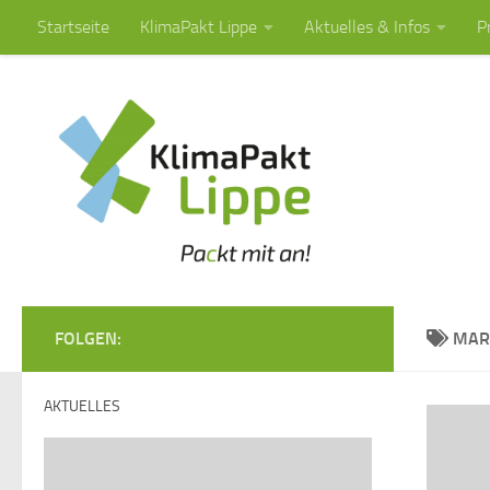
Startseite
KlimaPakt Lippe
Aktuelles & Infos
P
Zum Inhalt springen
FOLGEN:
MAR
AKTUELLES