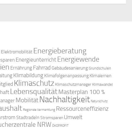
Energieberatung
Elektromobilität
Energiewende
Energieunterricht
esparen
ien
Fahrrad
Ernährung
Gebäudesanierung
Grundschulen
Klimabildung
altung
Klimafolgenanpassung
Klimalernen
Klimaschutz
tglied
Klimaschutzmanager
Klimawandel
Lebensqualität
Masterplan 100 %
haft
Nachhaltigkeit
Mobilität
anager
Naturschutz
aushalt
Ressourceneffizienz
Regionale Vermarktung
arstrom
Umwelt
Stadtradeln
Stromsparen
ucherzentrale NRW
ÖKOPROFIT