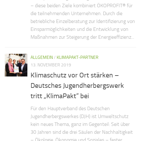
– diese beiden Ziele kombiniert ÖKOPROFIT® für
die teilnehmenden Unternehmen. Durch die
betriebliche Einzelberatung zur Identifizierung von
Einsparmöglichkeiten und die Entwicklung von
Maßnahmen zur Steigerung der Energieeffizienz...
ALLGEMEIN
/
KLIMAPAKT-PARTNER
13. NOVEMBER 2019
Klimaschutz vor Ort stärken –
Deutsches Jugendherbergswerk
tritt „KlimaPakt“ bei
Für den Hauptverband des Deutschen
Jugendherbergswerkes (DJH) ist Umweltschutz
kein neues Thema, ganz im Gegenteil: Seit über
30 Jahren sind die drei Säulen der Nachhaltigkeit
– Ökologie, Ökonomie und Soziales – fester