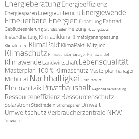
Energieberatung
Energieeffizienz
Energiewende
Energieunterricht
Energiesparen
Erneuerbare Energien
Fahrrad
Ernährung
Gebäudesanierung
Heizung
Grundschulen
Heizungstausch
Klimabildung
Instandhaltung
Klimafolgenanpassung
KlimaPakt
KlimaPakt-Mitglied
Klimalernen
Klimaschutz
Klimaschutzmanager
Klimawandel
Lebensqualität
Klimawende
Landwirtschaft
Masterplan 100 % Klimaschutz
Masterplanmanager
Nachhaltigkeit
Mobilität
Naturschutz
Privathaushalt
Photovoltaik
Regionale Vermarktung
Ressourcenschutz
Ressourceneffizienz
Solarstrom
Umwelt
Stadtradeln
Stromsparen
Umweltschutz
Verbraucherzentrale NRW
ÖKOPROFIT