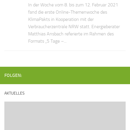
In der Woche vom 8. bis zum 12. Februar 2021
fand die erste Online-Themenwoche des
KlimaPakts in Kooperation mit der
Verbraucherzentrale NRW statt. Energieberater
Matthias Ansbach referierte im Rahmen des
Formats „5 Tage –...
FOLGEN:
AKTUELLES