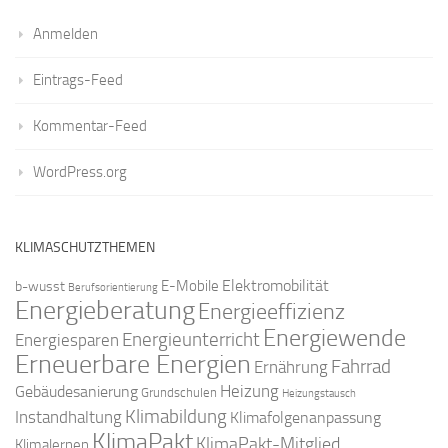
Anmelden
Eintrags-Feed
Kommentar-Feed
WordPress.org
KLIMASCHUTZTHEMEN
Elektromobilität
E-Mobile
b-wusst
Berufsorientierung
Energieberatung
Energieeffizienz
Energiewende
Energieunterricht
Energiesparen
Erneuerbare Energien
Fahrrad
Ernährung
Gebäudesanierung
Heizung
Grundschulen
Heizungstausch
Klimabildung
Instandhaltung
Klimafolgenanpassung
KlimaPakt
KlimaPakt-Mitglied
Klimalernen