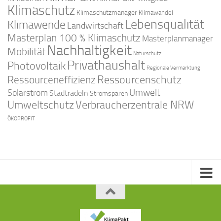
Klimaschutz
Klimaschutzmanager
Klimawandel
Lebensqualität
Klimawende
Landwirtschaft
Masterplan 100 % Klimaschutz
Masterplanmanager
Nachhaltigkeit
Mobilität
Naturschutz
Privathaushalt
Photovoltaik
Regionale Vermarktung
Ressourcenschutz
Ressourceneffizienz
Solarstrom
Umwelt
Stadtradeln
Stromsparen
Umweltschutz
Verbraucherzentrale NRW
ÖKOPROFIT