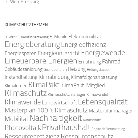
WordPress.org
KLIMASCHUTZTHEMEN
Elektromobilität
E-Mobile
b-wusst
Berufsorientierung
Energieberatung
Energieeffizienz
Energiewende
Energieunterricht
Energiesparen
Erneuerbare Energien
Fahrrad
Ernährung
Gebäudesanierung
Heizung
Grundschulen
Heizungstausch
Klimabildung
Instandhaltung
Klimafolgenanpassung
KlimaPakt
KlimaPakt-Mitglied
Klimalernen
Klimaschutz
Klimaschutzmanager
Klimawandel
Lebensqualität
Klimawende
Landwirtschaft
Masterplan 100 % Klimaschutz
Masterplanmanager
Nachhaltigkeit
Mobilität
Naturschutz
Privathaushalt
Photovoltaik
Regionale Vermarktung
Ressourcenschutz
Ressourceneffizienz