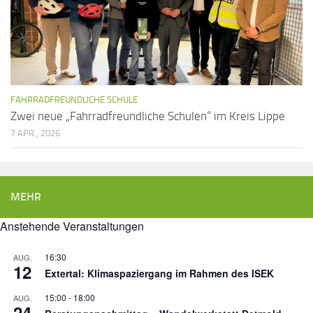
FAHRRADFREUNDLICHE SCHULE
Zwei neue „Fahrradfreundliche Schulen“ im Kreis Lippe
7 APR., 2026
MEHR
Anstehende Veranstaltungen
16:30
AUG.
12
Extertal: Klimaspaziergang im Rahmen des ISEK
15:00
-
18:00
AUG.
24