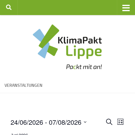
Zum Inhalt springen
VERANSTALTUNGEN
24/06/2026
 - 
07/08/2026
V
V
Suche
Liste
e
e
Datum