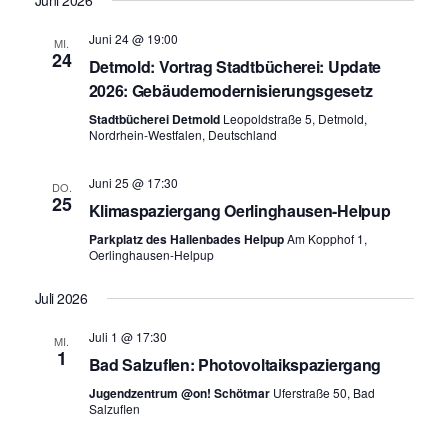
Juni 2026
wählen.
r
r
a
Juni 24 @ 19:00
MI.
a
24
Detmold: Vortrag Stadtbücherei: Update
n
n
2026: Gebäudemodernisierungsgesetz
s
s
Stadtbücherei Detmold
Leopoldstraße 5, Detmold,
t
Nordrhein-Westfalen, Deutschland
t
a
a
Juni 25 @ 17:30
l
DO.
l
25
Klimaspaziergang Oerlinghausen-Helpup
t
t
Parkplatz des Hallenbades Helpup
Am Kopphof 1,
u
Oerlinghausen-Helpup
u
n
n
Juli 2026
g
g
A
Juli 1 @ 17:30
MI.
1
e
n
Bad Salzuflen: Photovoltaikspaziergang
n
s
Jugendzentrum @on! Schötmar
Uferstraße 50, Bad
Salzuflen
i
S