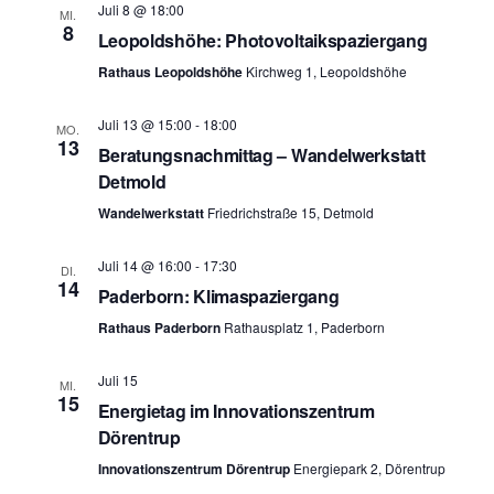
c
u
Juli 8 @ 18:00
MI.
h
8
c
Leopoldshöhe: Photovoltaikspaziergang
t
h
Rathaus Leopoldshöhe
Kirchweg 1, Leopoldshöhe
e
e
n
Juli 13 @ 15:00
-
18:00
MO.
u
13
Beratungsnachmittag – Wandelwerkstatt
-
n
Detmold
N
d
Wandelwerkstatt
Friedrichstraße 15, Detmold
a
A
v
Juli 14 @ 16:00
-
17:30
DI.
n
i
14
Paderborn: Klimaspaziergang
s
g
Rathaus Paderborn
Rathausplatz 1, Paderborn
i
a
c
t
Juli 15
MI.
15
Energietag im Innovationszentrum
h
i
Dörentrup
t
o
Innovationszentrum Dörentrup
Energiepark 2, Dörentrup
n
e