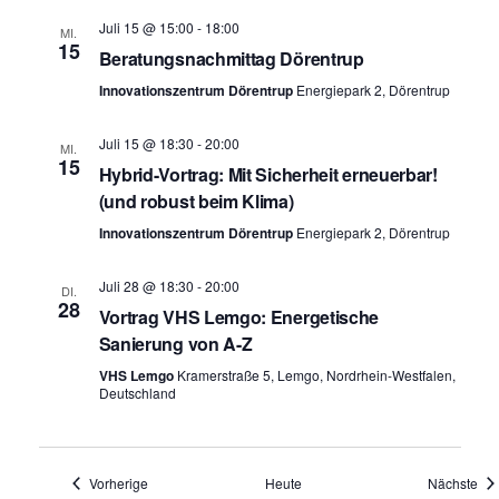
n
Juli 15 @ 15:00
-
18:00
MI.
15
,
Beratungsnachmittag Dörentrup
N
Innovationszentrum Dörentrup
Energiepark 2, Dörentrup
a
Juli 15 @ 18:30
-
20:00
MI.
v
15
Hybrid-Vortrag: Mit Sicherheit erneuerbar!
i
(und robust beim Klima)
g
Innovationszentrum Dörentrup
Energiepark 2, Dörentrup
a
Juli 28 @ 18:30
-
20:00
DI.
t
28
Vortrag VHS Lemgo: Energetische
i
Sanierung von A-Z
o
VHS Lemgo
Kramerstraße 5, Lemgo, Nordrhein-Westfalen,
Deutschland
n
Veranstaltungen
Ver
Vorherige
Heute
Nächste