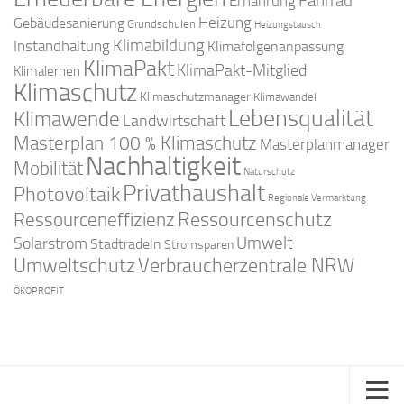
Fahrrad
Ernährung
Gebäudesanierung
Heizung
Grundschulen
Heizungstausch
Klimabildung
Instandhaltung
Klimafolgenanpassung
KlimaPakt
KlimaPakt-Mitglied
Klimalernen
Klimaschutz
Klimaschutzmanager
Klimawandel
Lebensqualität
Klimawende
Landwirtschaft
Masterplan 100 % Klimaschutz
Masterplanmanager
Nachhaltigkeit
Mobilität
Naturschutz
Privathaushalt
Photovoltaik
Regionale Vermarktung
Ressourcenschutz
Ressourceneffizienz
Solarstrom
Umwelt
Stadtradeln
Stromsparen
Umweltschutz
Verbraucherzentrale NRW
ÖKOPROFIT