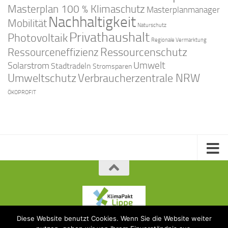
Masterplan 100 % Klimaschutz
Masterplanmanager
Nachhaltigkeit
Mobilität
Naturschutz
Privathaushalt
Photovoltaik
Regionale Vermarktung
Ressourcenschutz
Ressourceneffizienz
Solarstrom
Umwelt
Stadtradeln
Stromsparen
Umweltschutz
Verbraucherzentrale NRW
ÖKOPROFIT
Diese Website benutzt Cookies. Wenn Sie die Website weiter
KlimaPakt Lippe © 2015