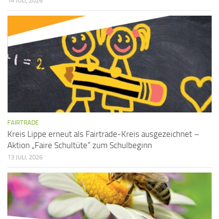
i
14 JULI, 2026
s
g
i
a
c
t
h
i
t
o
n
e
n
,
FAIRTRADE
N
Kreis Lippe erneut als Fairtrade-Kreis ausgezeichnet –
Aktion „Faire Schultüte“ zum Schulbeginn
a
13 JULI, 2026
v
i
g
a