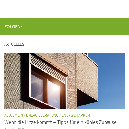
u
n
n
g
g
A
FOLGEN:
e
n
n
s
AKTUELLES
i
S
c
u
h
c
t
h
e
e
n
u
-
n
N
d
a
ALLGEMEIN
/
ENERGIEBERATUNG
/
ENERGIEHAPPEN
A
v
Wenn die Hitze kommt – Tipps für ein kühles Zuhause
n