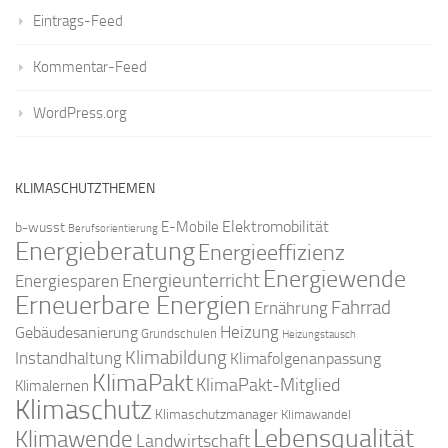
Eintrags-Feed
Kommentar-Feed
WordPress.org
KLIMASCHUTZTHEMEN
Elektromobilität
E-Mobile
b-wusst
Berufsorientierung
Energieberatung
Energieeffizienz
Energiewende
Energieunterricht
Energiesparen
Erneuerbare Energien
Fahrrad
Ernährung
Gebäudesanierung
Heizung
Grundschulen
Heizungstausch
Klimabildung
Instandhaltung
Klimafolgenanpassung
KlimaPakt
KlimaPakt-Mitglied
Klimalernen
Klimaschutz
Klimaschutzmanager
Klimawandel
Lebensqualität
Klimawende
Landwirtschaft