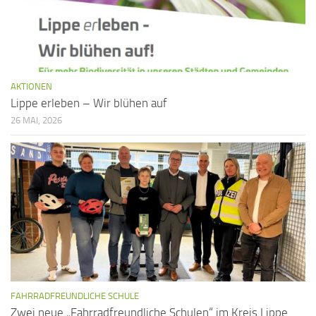
t
i
o
n
AKTIONEN
Lippe erleben – Wir blühen auf
26 MAI, 2026
FAHRRADFREUNDLICHE SCHULE
Zwei neue „Fahrradfreundliche Schulen“ im Kreis Lippe