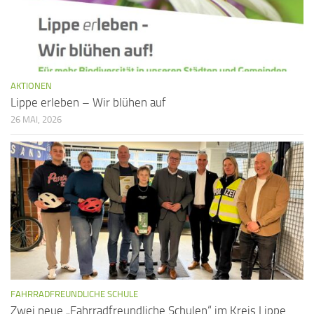
i
o
n
AKTIONEN
Lippe erleben – Wir blühen auf
26 MAI, 2026
FAHRRADFREUNDLICHE SCHULE
Zwei neue „Fahrradfreundliche Schulen“ im Kreis Lippe