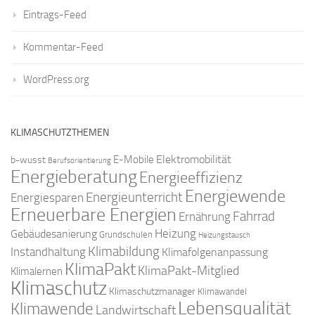
Eintrags-Feed
Kommentar-Feed
WordPress.org
KLIMASCHUTZTHEMEN
Elektromobilität
E-Mobile
b-wusst
Berufsorientierung
Energieberatung
Energieeffizienz
Energiewende
Energieunterricht
Energiesparen
Erneuerbare Energien
Fahrrad
Ernährung
Gebäudesanierung
Heizung
Grundschulen
Heizungstausch
Klimabildung
Instandhaltung
Klimafolgenanpassung
KlimaPakt
KlimaPakt-Mitglied
Klimalernen
Klimaschutz
Klimaschutzmanager
Klimawandel
Lebensqualität
Klimawende
Landwirtschaft