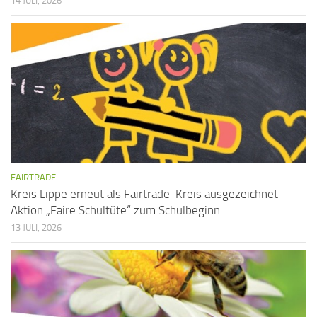
14 JULI, 2026
i
a
c
t
h
i
t
o
n
e
n
,
N
FAIRTRADE
a
Kreis Lippe erneut als Fairtrade-Kreis ausgezeichnet –
v
Aktion „Faire Schultüte“ zum Schulbeginn
13 JULI, 2026
i
g
a
t