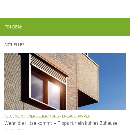
n
g
g
A
e
n
n
FOLGEN:
s
i
S
c
u
AKTUELLES
h
c
t
h
e
e
n
u
-
n
N
d
a
A
v
n
ALLGEMEIN
/
ENERGIEBERATUNG
/
ENERGIEHAPPEN
i
Wenn die Hitze kommt – Tipps für ein kühles Zuhause
s
g