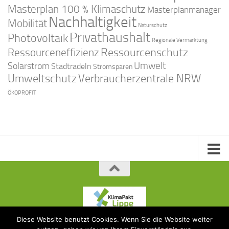
Masterplan 100 % Klimaschutz
Masterplanmanager
Nachhaltigkeit
Mobilität
Naturschutz
Privathaushalt
Photovoltaik
Regionale Vermarktung
Ressourcenschutz
Ressourceneffizienz
Solarstrom
Umwelt
Stadtradeln
Stromsparen
Umweltschutz
Verbraucherzentrale NRW
ÖKOPROFIT
Diese Website benutzt Cookies. Wenn Sie die Website weiter
KlimaPakt Lippe © 2015