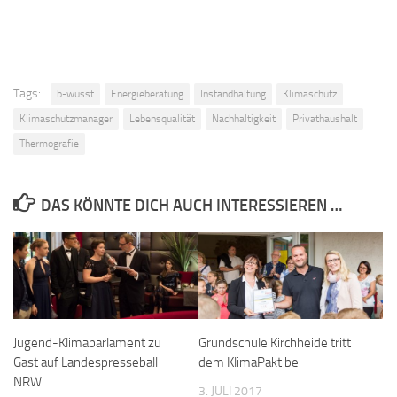
Tags:
b-wusst
Energieberatung
Instandhaltung
Klimaschutz
Klimaschutzmanager
Lebensqualität
Nachhaltigkeit
Privathaushalt
Thermografie
DAS KÖNNTE DICH AUCH INTERESSIEREN …
Jugend-Klimaparlament zu
Grundschule Kirchheide tritt
Gast auf Landespresseball
dem KlimaPakt bei
NRW
3. JULI 2017