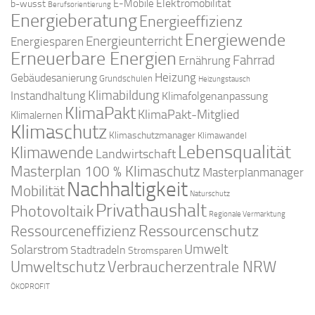
Elektromobilität
E-Mobile
b-wusst
Berufsorientierung
Energieberatung
Energieeffizienz
Energiewende
Energieunterricht
Energiesparen
Erneuerbare Energien
Fahrrad
Ernährung
Gebäudesanierung
Heizung
Grundschulen
Heizungstausch
Klimabildung
Instandhaltung
Klimafolgenanpassung
KlimaPakt
KlimaPakt-Mitglied
Klimalernen
Klimaschutz
Klimaschutzmanager
Klimawandel
Lebensqualität
Klimawende
Landwirtschaft
Masterplan 100 % Klimaschutz
Masterplanmanager
Nachhaltigkeit
Mobilität
Naturschutz
Privathaushalt
Photovoltaik
Regionale Vermarktung
Ressourcenschutz
Ressourceneffizienz
Solarstrom
Umwelt
Stadtradeln
Stromsparen
Umweltschutz
Verbraucherzentrale NRW
ÖKOPROFIT