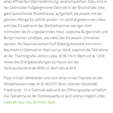
einer effizienten Wärmedämmung veranschaulichen. Dazu sind in
der Detmolder Fußgängerzone Detmold in der Bruchstraße zwei
gleichaussehende Modellhäuser aufgestellt, die jeweils mit der
gleichen Menge Eis befüllt wurden. Im optimal gedämmten Haus
wird das Eis während des Wettzeitraumes weniger stark
schmelzen als im ungedämmten Haus. Lippische Bürgerinnen und
Bürger können schätzen, wie viele Liter Eis jeweils schmelzen
werden. Als Gewinne warten fünf Warengutscheine vom toom
Baumarkt in Detmold im Wert von je 100 €, zweimal die Teilnahme
an der Thermografie-Aktion Lippe 2018/19 im Wert von je 120 €
sowie drei Energieberatungen zu Hause von der
Verbraucherzentrale NRW im Wert von je 60 €.
Flyer mit den Wettkarten sind zum einen in der Flyerbox an den
Modellhäusern oder im B-WUSST-Büro, Wandel-Werkstatt,
Friedrichstr. 15 in Detmold während der Öffnungszeiten erhältlich.
Die Teilnahme an der Eisblockwette ist auch online möglich unter
www.alt-bau-neu.de/kreis-lippe
.