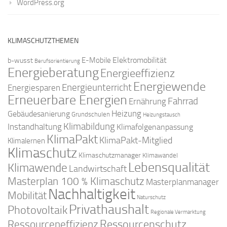
WordPress.org
KLIMASCHUTZTHEMEN
Elektromobilität
E-Mobile
b-wusst
Berufsorientierung
Energieberatung
Energieeffizienz
Energiewende
Energieunterricht
Energiesparen
Erneuerbare Energien
Fahrrad
Ernährung
Gebäudesanierung
Heizung
Grundschulen
Heizungstausch
Klimabildung
Instandhaltung
Klimafolgenanpassung
KlimaPakt
KlimaPakt-Mitglied
Klimalernen
Klimaschutz
Klimaschutzmanager
Klimawandel
Lebensqualität
Klimawende
Landwirtschaft
Masterplan 100 % Klimaschutz
Masterplanmanager
Nachhaltigkeit
Mobilität
Naturschutz
Privathaushalt
Photovoltaik
Regionale Vermarktung
Ressourcenschutz
Ressourceneffizienz