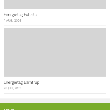
i
o
Energietag Extertal
n
4 AUG., 2026
Energietag Barntrup
28 JULI, 2026