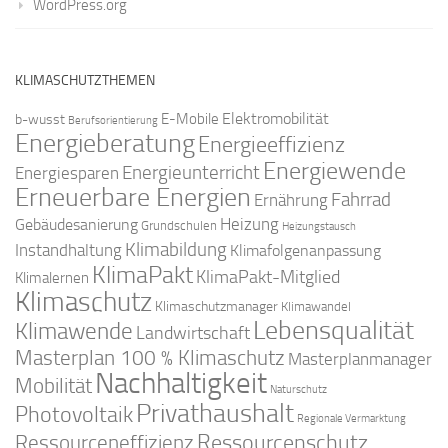
WordPress.org
KLIMASCHUTZTHEMEN
Elektromobilität
E-Mobile
b-wusst
Berufsorientierung
Energieberatung
Energieeffizienz
Energiewende
Energieunterricht
Energiesparen
Erneuerbare Energien
Fahrrad
Ernährung
Gebäudesanierung
Heizung
Grundschulen
Heizungstausch
Klimabildung
Instandhaltung
Klimafolgenanpassung
KlimaPakt
KlimaPakt-Mitglied
Klimalernen
Klimaschutz
Klimaschutzmanager
Klimawandel
Lebensqualität
Klimawende
Landwirtschaft
Masterplan 100 % Klimaschutz
Masterplanmanager
Nachhaltigkeit
Mobilität
Naturschutz
Privathaushalt
Photovoltaik
Regionale Vermarktung
Ressourcenschutz
Ressourceneffizienz