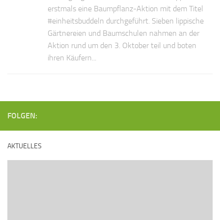
erstmals eine Baumpflanz-Aktion mit dem Titel
#einheitsbuddeln durchgeführt. Sieben lippische
Gärtnereien und Baumschulen nahmen an der
Aktion rund um den 3. Oktober teil und boten
ihren Käufern...
FOLGEN:
AKTUELLES