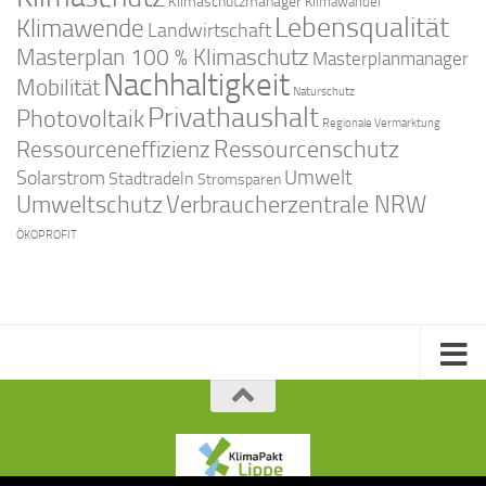
Klimaschutzmanager
Klimawandel
Lebensqualität
Klimawende
Landwirtschaft
Masterplan 100 % Klimaschutz
Masterplanmanager
Nachhaltigkeit
Mobilität
Naturschutz
Privathaushalt
Photovoltaik
Regionale Vermarktung
Ressourcenschutz
Ressourceneffizienz
Solarstrom
Umwelt
Stadtradeln
Stromsparen
Umweltschutz
Verbraucherzentrale NRW
ÖKOPROFIT