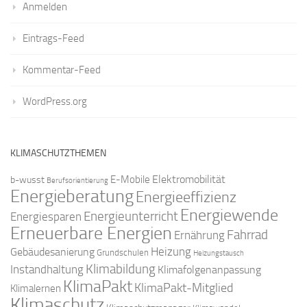
Anmelden
Eintrags-Feed
Kommentar-Feed
WordPress.org
KLIMASCHUTZTHEMEN
Elektromobilität
E-Mobile
b-wusst
Berufsorientierung
Energieberatung
Energieeffizienz
Energiewende
Energieunterricht
Energiesparen
Erneuerbare Energien
Fahrrad
Ernährung
Gebäudesanierung
Heizung
Grundschulen
Heizungstausch
Klimabildung
Instandhaltung
Klimafolgenanpassung
KlimaPakt
KlimaPakt-Mitglied
Klimalernen
Klimaschutz