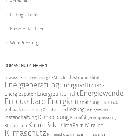
Anmelden
Eintrags-Feed
Kommentar-Feed
WordPress.org
KLIMASCHUTZTHEMEN
Elektromobilität
E-Mobile
b-wusst
Berufsorientierung
Energieberatung
Energieeffizienz
Energiewende
Energieunterricht
Energiesparen
Erneuerbare Energien
Fahrrad
Ernährung
Gebäudesanierung
Heizung
Grundschulen
Heizungstausch
Klimabildung
Instandhaltung
Klimafolgenanpassung
KlimaPakt
KlimaPakt-Mitglied
Klimalernen
Klimaschutz
Klimaschutzmanager
Klimawandel