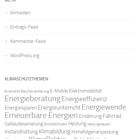
META
Anmelden
Eintrags-Feed
Kommentar-Feed
WordPress.org
KLIMASCHUTZTHEMEN
Elektromobilität
E-Mobile
b-wusst
Berufsorientierung
Energieberatung
Energieeffizienz
Energiewende
Energieunterricht
Energiesparen
Erneuerbare Energien
Fahrrad
Ernährung
Gebäudesanierung
Heizung
Grundschulen
Heizungstausch
Klimabildung
Instandhaltung
Klimafolgenanpassung