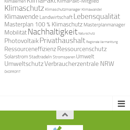
KlimaPakt
KlimaPakt-Mitglied
Klimalernen
Klimaschutz
Klimaschutzmanager
Klimawandel
Lebensqualität
Klimawende
Landwirtschaft
Masterplan 100 % Klimaschutz
Masterplanmanager
Nachhaltigkeit
Mobilität
Naturschutz
Privathaushalt
Photovoltaik
Regionale Vermarktung
Ressourcenschutz
Ressourceneffizienz
Solarstrom
Umwelt
Stadtradeln
Stromsparen
Umweltschutz
Verbraucherzentrale NRW
ÖKOPROFIT