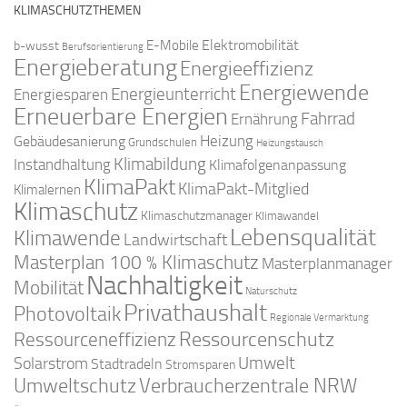
KLIMASCHUTZTHEMEN
Elektromobilität
E-Mobile
b-wusst
Berufsorientierung
Energieberatung
Energieeffizienz
Energiewende
Energieunterricht
Energiesparen
Erneuerbare Energien
Fahrrad
Ernährung
Gebäudesanierung
Heizung
Grundschulen
Heizungstausch
Klimabildung
Instandhaltung
Klimafolgenanpassung
KlimaPakt
KlimaPakt-Mitglied
Klimalernen
Klimaschutz
Klimaschutzmanager
Klimawandel
Lebensqualität
Klimawende
Landwirtschaft
Masterplan 100 % Klimaschutz
Masterplanmanager
Nachhaltigkeit
Mobilität
Naturschutz
Privathaushalt
Photovoltaik
Regionale Vermarktung
Ressourcenschutz
Ressourceneffizienz
Solarstrom
Umwelt
Stadtradeln
Stromsparen
Umweltschutz
Verbraucherzentrale NRW