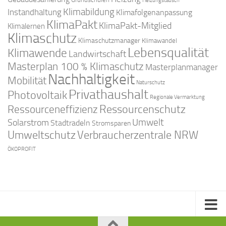
Heizungstausch
Klimabildung
Instandhaltung
Klimafolgenanpassung
KlimaPakt
KlimaPakt-Mitglied
Klimalernen
Klimaschutz
Klimaschutzmanager
Klimawandel
Lebensqualität
Klimawende
Landwirtschaft
Masterplan 100 % Klimaschutz
Masterplanmanager
Nachhaltigkeit
Mobilität
Naturschutz
Privathaushalt
Photovoltaik
Regionale Vermarktung
Ressourcenschutz
Ressourceneffizienz
Solarstrom
Umwelt
Stadtradeln
Stromsparen
Umweltschutz
Verbraucherzentrale NRW
ÖKOPROFIT