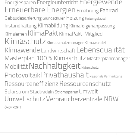
Energiewende
Energieunterricht
Energiesparen
Erneuerbare Energien
Fahrrad
Ernährung
Gebäudesanierung
Heizung
Grundschulen
Heizungstausch
Klimabildung
Instandhaltung
Klimafolgenanpassung
KlimaPakt
KlimaPakt-Mitglied
Klimalernen
Klimaschutz
Klimaschutzmanager
Klimawandel
Lebensqualität
Klimawende
Landwirtschaft
Masterplan 100 % Klimaschutz
Masterplanmanager
Nachhaltigkeit
Mobilität
Naturschutz
Privathaushalt
Photovoltaik
Regionale Vermarktung
Ressourcenschutz
Ressourceneffizienz
Solarstrom
Umwelt
Stadtradeln
Stromsparen
Umweltschutz
Verbraucherzentrale NRW
ÖKOPROFIT